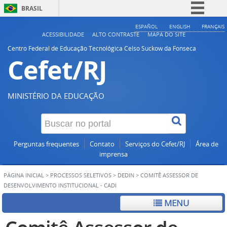
BRASIL
Simplifique!
ESPAÑOL
ENGLISH
FRANÇAIS
ACESSIBILIDADE
ALTO CONTRASTE
MAPA DO SITE
Comunica BR
Centro Federal de Educação Tecnológica Celso Suckow da Fonseca
Cefet/RJ
Participe
Acesso à informação
Legislação
MINISTÉRIO DA EDUCAÇÃO
Canais
Perguntas frequentes
Contato
Serviços do Cefet/RJ
Área de
imprensa
PÁGINA INICIAL
>
PROCESSOS SELETIVOS
>
DEDIN
>
COMITÊ ASSESSOR DE
DESENVOLVIMENTO INSTITUCIONAL - CADI
MENU