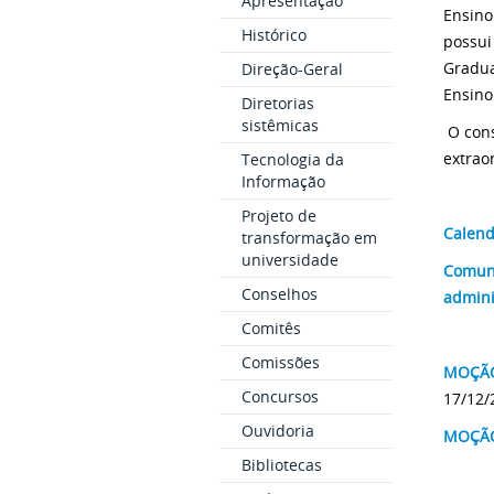
Apresentação
Ensino
Histórico
possui
Gradua
Direção-Geral
Ensino
Diretorias
sistêmicas
O cons
extrao
Tecnologia da
Informação
Projeto de
Calend
transformação em
universidade
Comuni
Conselhos
admini
Comitês
Comissões
MOÇÃO
Concursos
17/12/
Ouvidoria
MOÇÃO
Bibliotecas