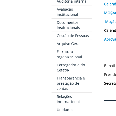
Auditoria interna
Calend
Avaliação
MOÇÃO
institucional
Moção
Documentos
Institucionais
Calend
Gestão de Pessoas
Aprova
Arquivo Geral
Estrutura
organizacional
Corregedoria do
E-mail
Cefet/RJ
Presid
Transparência e
prestação de
Secretá
contas
Relações
Internacionais
Unidades