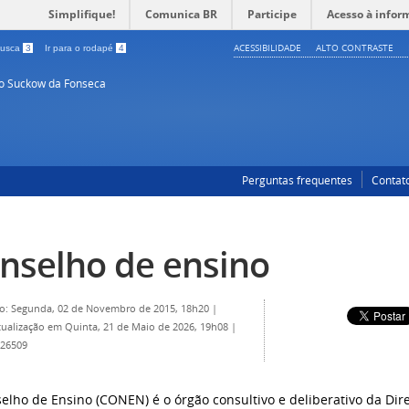
Simplifique!
Comunica BR
Participe
Acesso à infor
ACESSIBILIDADE
ALTO CONTRASTE
 busca
3
Ir para o rodapé
4
so Suckow da Fonseca
Perguntas frequentes
Contat
nselho de ensino
o: Segunda, 02 de Novembro de 2015, 18h20
|
tualização em Quinta, 21 de Maio de 2026, 19h08
|
 26509
elho de Ensino (CONEN) é o órgão consultivo e deliberativo da Dire