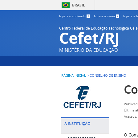
BRASIL
Ir para o conteúdo
1
Ir para o menu
2
Ir para a
Centro Federal de Educação Tecnológica Cel
Cefet/RJ
MINISTÉRIO DA EDUCAÇÃO
PÁGINA INICIAL
>
CONSELHO DE ENSINO
Co
Publicad
Última a
Acessos:
A INSTITUIÇÃO
O Cons