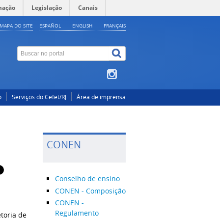
mação
Legislação
Canais
MAPA DO SITE
ESPAÑOL
ENGLISH
FRANÇAIS
o
Serviços do Cefet/RJ
Área de imprensa
CONEN
Conselho de ensino
CONEN - Composição
CONEN -
Regulamento
toria de