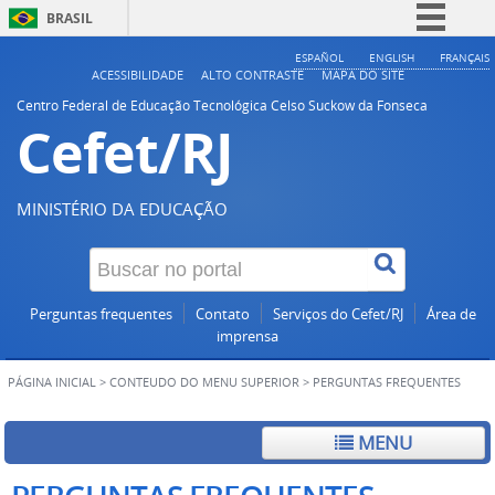
BRASIL
Simplifique!
ESPAÑOL
ENGLISH
FRANÇAIS
ACESSIBILIDADE
ALTO CONTRASTE
MAPA DO SITE
Comunica BR
Centro Federal de Educação Tecnológica Celso Suckow da Fonseca
Cefet/RJ
Participe
Acesso à informação
Legislação
MINISTÉRIO DA EDUCAÇÃO
Canais
Perguntas frequentes
Contato
Serviços do Cefet/RJ
Área de
imprensa
PÁGINA INICIAL
>
CONTEUDO DO MENU SUPERIOR
>
PERGUNTAS FREQUENTES
MENU