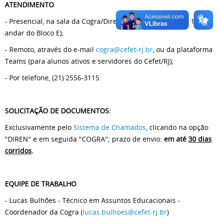
ATENDIMENTO
- Presencial, na sala da Cogra/Diren (Av. Maracanã, 229 - 1°
andar do Bloco E);
- Remoto, através do e-mail
cogra@cefet-rj.br
, ou da plataforma
Teams (para alunos ativos e servidores do Cefet/RJ);
- Por telefone, (21) 2556-3115.
SOLICITAÇÃO DE DOCUMENTOS:
Exclusivamente pelo
Sistema de Chamados
, clicando na opção
"DIREN" e em seguida "COGRA"; prazo de envio:
em até
30 dias
corridos
.
EQUIPE DE TRABALHO
- Lucas Bulhões - Técnico em Assuntos Educacionais -
Coordenador da Cogra (
lucas.bulhoes@cefet-rj.br
)