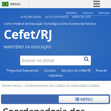
BRASIL
Simplifique!
ESPAÑOL
ENGLISH
FRANÇAIS
ACESSIBILIDADE
ALTO CONTRASTE
MAPA DO SITE
Comunica BR
Centro Federal de Educação Tecnológica Celso Suckow da Fonseca
Cefet/RJ
Participe
Acesso à informação
Legislação
MINISTÉRIO DA EDUCAÇÃO
Canais
Perguntas frequentes
Contato
Serviços do Cefet/RJ
Área de
imprensa
PÁGINA INICIAL
>
COORDENADORIA DOS CURSOS DE GRADUAÇÃO (COGRA)
MENU