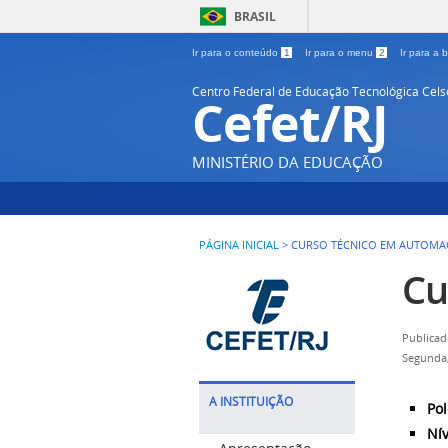
BRASIL
Ir para o conteúdo
1
Ir para o menu
2
Ir para a
Centro Federal de Educação Tecnológica Cel
Cefet/RJ
MINISTÉRIO DA EDUCAÇÃO
PÁGINA INICIAL
>
CURSO TÉCNICO EM AUTOM
Cu
Publicad
Segunda
A INSTITUIÇÃO
Pol
Nív