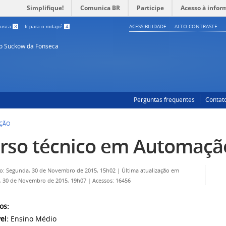
Simplifique!
Comunica BR
Participe
Acesso à infor
ACESSIBILIDADE
ALTO CONTRASTE
 busca
3
Ir para o rodapé
4
so Suckow da Fonseca
Perguntas frequentes
Contat
AÇÃO
rso técnico em Automaçã
o: Segunda, 30 de Novembro de 2015, 15h02
|
Última atualização em
, 30 de Novembro de 2015, 19h07
|
Acessos: 16456
os:
el:
Ensino Médio