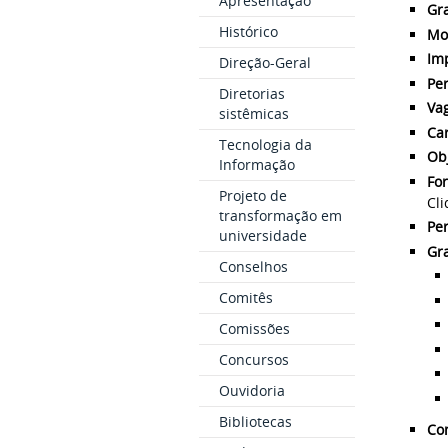
Apresentação
Gr
Histórico
Mo
Im
Direção-Geral
Per
Diretorias
Va
sistêmicas
Car
Tecnologia da
Obj
Informação
Fo
Projeto de
Cl
transformação em
Per
universidade
Gr
Conselhos
Comitês
Comissões
Concursos
Ouvidoria
Bibliotecas
Con