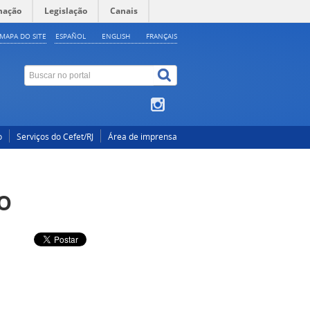
mação
Legislação
Canais
MAPA DO SITE
ESPAÑOL
ENGLISH
FRANÇAIS
o
Serviços do Cefet/RJ
Área de imprensa
o