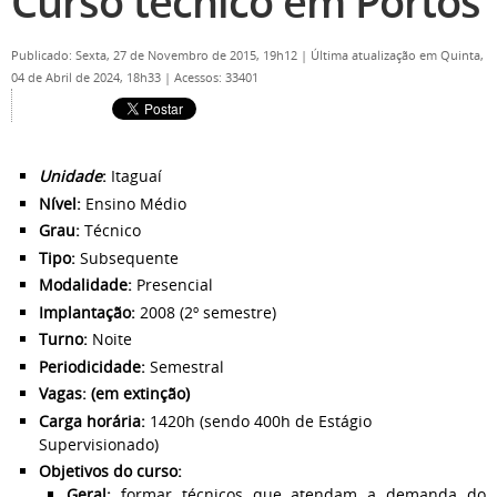
Curso técnico em Portos
Publicado: Sexta, 27 de Novembro de 2015, 19h12
|
Última atualização em Quinta,
04 de Abril de 2024, 18h33
|
Acessos: 33401
Unidade
:
Itaguaí
Nível:
Ensino Médio
Grau:
Técnico
Tipo:
Subsequente
Modalidade:
Presencial
Implantação:
2008 (2º semestre)
Turno:
Noite
Periodicidade:
Semestral
Vagas: (em extinção)
Carga horária:
1420h (sendo 400h de Estágio
Supervisionado)
Objetivos do curso:
Geral:
formar técnicos que atendam a demanda do