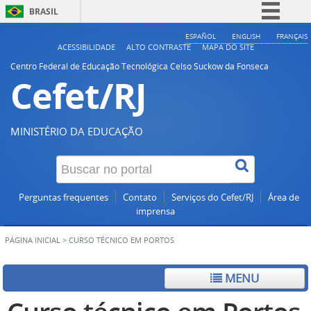
BRASIL
Simplifique!
ESPAÑOL
ENGLISH
FRANÇAIS
ACESSIBILIDADE
ALTO CONTRASTE
MAPA DO SITE
Comunica BR
Centro Federal de Educação Tecnológica Celso Suckow da Fonseca
Cefet/RJ
Participe
Acesso à informação
Legislação
MINISTÉRIO DA EDUCAÇÃO
Canais
Perguntas frequentes
Contato
Serviços do Cefet/RJ
Área de
imprensa
PÁGINA INICIAL
>
CURSO TÉCNICO EM PORTOS
MENU