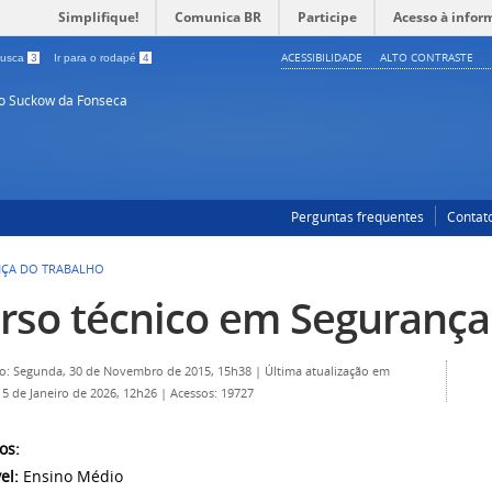
Simplifique!
Comunica BR
Participe
Acesso à infor
ACESSIBILIDADE
ALTO CONTRASTE
 busca
3
Ir para o rodapé
4
so Suckow da Fonseca
Perguntas frequentes
Contat
NÇA DO TRABALHO
rso técnico em Segurança
o: Segunda, 30 de Novembro de 2015, 15h38
|
Última atualização em
15 de Janeiro de 2026, 12h26
|
Acessos: 19727
os:
el:
Ensino Médio