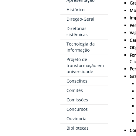
Apresentação
Gr
Histórico
Mo
Im
Direção-Geral
Per
Diretorias
Va
sistêmicas
Car
Tecnologia da
Obj
Informação
Fo
Projeto de
Cl
transformação em
Per
universidade
Gr
Conselhos
Comitês
Comissões
Concursos
Ouvidoria
Bibliotecas
Con