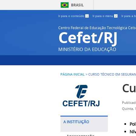
BRASIL
Ir para o conteúdo
1
Ir para o menu
2
Ir para a
Centro Federal de Educação Tecnológica Cel
Cefet/RJ
MINISTÉRIO DA EDUCAÇÃO
PÁGINA INICIAL
>
CURSO TÉCNICO EM SEGURA
Cu
Publicad
Quinta, 
A INSTITUIÇÃO
Pol
Nív