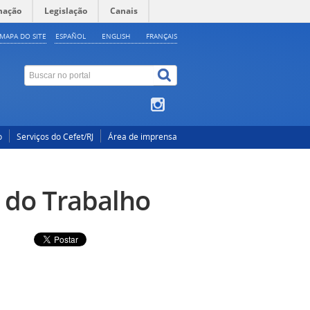
mação
Legislação
Canais
MAPA DO SITE
ESPAÑOL
ENGLISH
FRANÇAIS
o
Serviços do Cefet/RJ
Área de imprensa
 do Trabalho