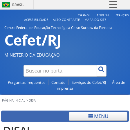
BRASIL
Simplifique!
ESPAÑOL
ENGLISH
FRANÇAIS
ACESSIBILIDADE
ALTO CONTRASTE
MAPA DO SITE
Comunica BR
Centro Federal de Educação Tecnológica Celso Suckow da Fonseca
Cefet/RJ
Participe
Acesso à informação
Legislação
MINISTÉRIO DA EDUCAÇÃO
Canais
Perguntas frequentes
Contato
Serviços do Cefet/RJ
Área de
imprensa
PÁGINA INICIAL
>
DISAI
MENU