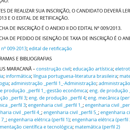
ÇÃO:
TES DE REALIZAR SUA INSCRIÇÃO, O CANDIDATO DEVERÁ LE
013 E O EDITAL DE RETIFICAÇÃO.
FICHA DE INSCRIÇÃO É O ANEXO II DO EDITAL Nº 009/2013.
FICHA DE PEDIDO DE ISENÇÃO DE TAXA DE INSCRIÇÃO É O ANE
l nº 009-2013
;
edital de retificação
AMAS E BIBLIOGRAFIAS
US MARACANÃ –
construção civil
;
educação artística
;
eletro
ia
;
informática
;
língua portuguesa-literatura brasileira
;
mate
ogia
;
administração _perfil 1_-Administração
;
administração 
de produção _perfil 1_-gestão econômica
;
eng. de produção _p
ão _perfil 3
;
eng. de produção _perfil 4
;
eng. mecânica (perfi
ca _perfil 3
;
engenharia civil _perfil 1_
;
engenharia civil _perf
aria civil _perfil 4_
;
engenharia civil _perfil 5_
;
engenharia civ
l 7_
;
engenharia elétrica (perfil 1)
;
engenharia elétrica (perfil 
mentação científica e tecnológica
;
matemática (perfil 2)