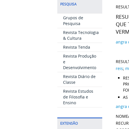
PESQUISA
RESUL
RESU
Grupos de
Pesquisa
QUE 
VERM
Revista Tecnologia
& Cultura
angra 
Revista Tenda
Revista Produção
RESUL
e
Desenvolvimento
reis
;
m
Revista Diário de
RE
Classe
PR
FO
Revista Estudos
de Filosofia e
AS
Ensino
angra 
NOMEA
RECUR
EXTENSÃO