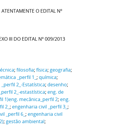
R ATENTAMENTE O EDITAL Nº
XO III DO EDITAL Nº 009/2013
técnica
;
filosofia
;
física
;
geografia
;
mática _perfil 1_
;
química
;
_perfil 2_-Estatística
;
desenho
;
erfil 2_-estastística
;
eng. de
l 1)
eng. mecânica_perfil 2
;
eng.
il 2_
;
engenharia civil _perfil 3_
;
il _perfil 6_
;
engenharia civil
2)
;
gestão ambiental
;