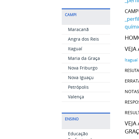
_perfi
CAMP
CAMPI
_perfi
químic
Maracanã
HOMO
Angra dos Reis
VEJA
Itaguaí
Maria da Graça
Itaguaí
Nova Friburgo
RESUTA
Nova Iguaçu
ERRATA
Petrópolis
NOTAS 
Valença
RESPO
RESUL
ENSINO
VEJA
GRAÇ
Educação