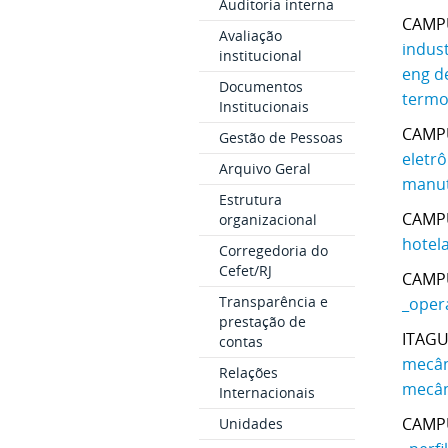
Auditoria interna
CAMP
Avaliação
indust
institucional
eng de
Documentos
termo
Institucionais
CAMP
Gestão de Pessoas
eletrô
Arquivo Geral
manut
Estrutura
CAMP
organizacional
hotela
Corregedoria do
Cefet/RJ
CAMP
Transparência e
_
oper
prestação de
ITAGU
contas
mecâni
Relações
mecâni
Internacionais
CAMP
Unidades