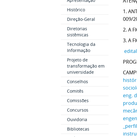
Apresentação
ATEN
Histórico
1. AN
009/2
Direção-Geral
Diretorias
2. A 
sistêmicas
3. A 
Tecnologia da
Informação
edita
Projeto de
PROGR
transformação em
universidade
CAMP
histór
Conselhos
sociol
Comitês
eng. 
Comissões
produç
Concursos
mecâni
engenh
Ouvidoria
_perfi
Bibliotecas
instru