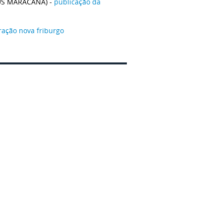
US MARACANÃ) -
publicação da
ração nova friburgo