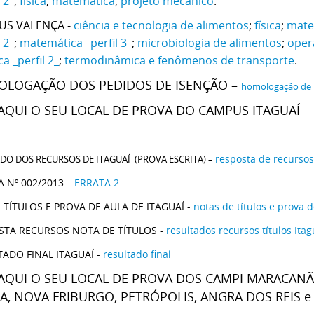
l 2_
;
física
;
matemática
;
projeto mecânico
.
US VALENÇA -
ciência e tecnologia de alimentos
;
física
;
matem
l 2_
;
matemática _perfil 3_
;
microbiologia de alimentos
;
oper
a _perfil 2_
;
termodinâmica e fenômenos de transporte
.
LOGAÇÃO DOS PEDIDOS DE ISENÇÃO –
homologação de 
 AQUI O SEU LOCAL DE PROVA DO CAMPUS ITAGUAÍ
resposta de recursos
DO DOS RECURSOS DE ITAGUAÍ (PROVA ESCRITA) –
 Nº 002/2013 –
ERRATA 2
TÍTULOS E PROVA DE AULA DE ITAGUAÍ -
notas de títulos e prova 
STA RECURSOS NOTA DE TÍTULOS -
resultados recursos títulos Itag
TADO FINAL ITAGUAÍ -
resultado final
 AQUI O SEU LOCAL DE PROVA DOS CAMPI MARACANÃ
A, NOVA FRIBURGO, PETRÓPOLIS, ANGRA DOS REIS e