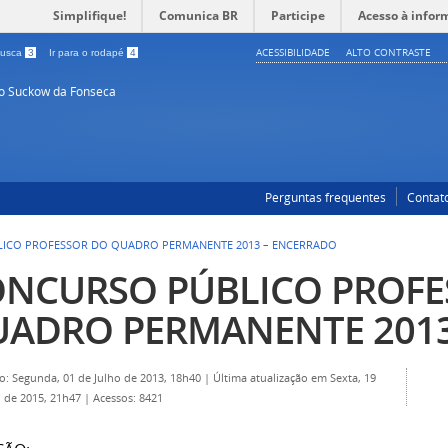
Simplifique!
Comunica BR
Participe
Acesso à infor
ACESSIBILIDADE
ALTO CONTRASTE
 busca
3
Ir para o rodapé
4
so Suckow da Fonseca
Perguntas frequentes
Contat
ICO PROFESSOR DO QUADRO PERMANENTE 2013 – ENCERRADO
NCURSO PÚBLICO PROFE
ADRO PERMANENTE 2013 
o: Segunda, 01 de Julho de 2013, 18h40
|
Última atualização em Sexta, 19
 de 2015, 21h47
|
Acessos: 8421