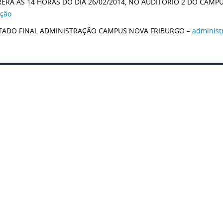
ERÁ ÀS 14 HORAS DO DIA 26/02/2014, NO AUDITÓRIO 2 DO CAMP
ção
TADO FINAL ADMINISTRAÇÃO CAMPUS NOVA FRIBURGO –
administ