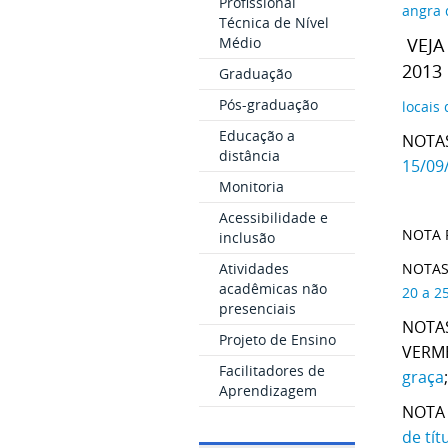
Profissional
angra 
Técnica de Nível
Médio
VEJA
2013
Graduação
Pós-graduação
locais
Educação a
NOTAS
distância
15/09
Monitoria
Acessibilidade e
NOTA 
inclusão
Atividades
NOTAS
acadêmicas não
20 a 2
presenciais
NOTAS
Projeto de Ensino
VERME
Facilitadores de
graça
Aprendizagem
NOTA 
de tít