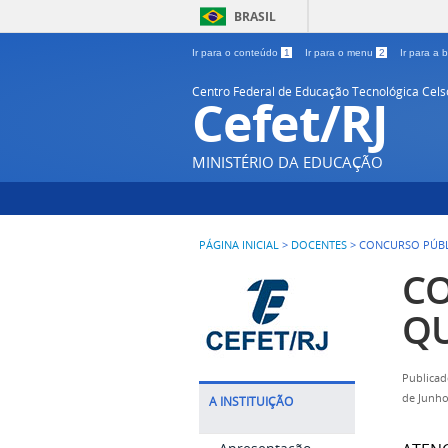
BRASIL
Ir para o conteúdo
1
Ir para o menu
2
Ir para a
Centro Federal de Educação Tecnológica Cel
Cefet/RJ
MINISTÉRIO DA EDUCAÇÃO
PÁGINA INICIAL
>
DOCENTES
>
CONCURSO PÚBL
CO
QU
Publicad
de Junho
A INSTITUIÇÃO