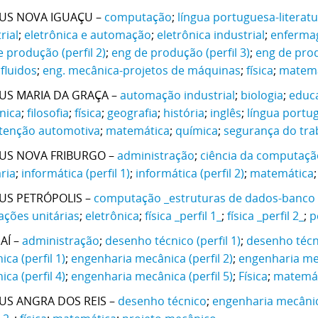
US NOVA IGUAÇU –
computação
;
língua portuguesa-literatu
rial
;
eletrônica e automação
;
eletrônica industrial
;
enferm
 produção (perfil 2)
;
eng de produção (perfil 3)
;
eng de prod
fluidos
;
eng. mecânica-projetos de máquinas
;
física
;
matemá
US MARIA DA GRAÇA –
automação industrial
;
biologia
;
educa
nica
;
filosofia
;
física
;
geografia
;
história
;
inglês
;
língua portug
enção automotiva
;
matemática
;
química
;
segurança do tra
US NOVA FRIBURGO –
administração
;
ciência da computaçã
ria
;
informática (perfil 1)
;
informática (perfil 2)
;
matemática
US PETRÓPOLIS –
computação _estruturas de dados-banco
ações unitárias
;
eletrônica
;
física _perfil 1_
;
física _perfil 2_
;
p
AÍ –
administração
;
desenho técnico (perfil 1)
;
desenho técni
ca (perfil 1)
;
engenharia mecânica (perfil 2)
;
engenharia mec
ca (perfil 4)
;
engenharia mecânica (perfil 5)
;
Física
;
matemát
US ANGRA DOS REIS –
desenho técnico
;
engenharia mecânica