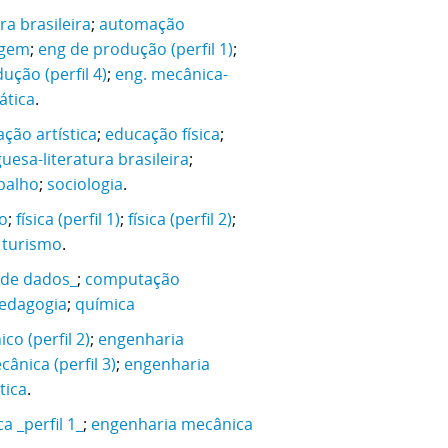
ra brasileira
;
automação
agem
;
eng de produção (perfil 1)
;
ução (perfil 4)
;
eng. mecânica-
tica
.
ção artística
;
educação física
;
uesa-literatura brasileira
;
balho
;
sociologia
.
o
;
física (perfil 1)
;
física (perfil 2)
;
;
turismo
.
 de dados_
;
computação
edagogia
;
química
co (perfil 2)
;
engenharia
ânica (perfil 3)
;
engenharia
ica
.
 _perfil 1_
;
engenharia mecânica