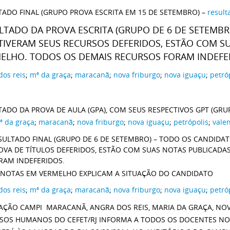
TADO FINAL (GRUPO PROVA ESCRITA EM 15 DE SETEMBRO) –
result
LTADO DA PROVA ESCRITA (GRUPO DE 6 DE SETEMB
TIVERAM SEUS RECURSOS DEFERIDOS, ESTÃO COM S
ELHO. TODOS OS DEMAIS RECURSOS FORAM INDEFE
dos reis
;
mª da graça
;
maracanã
;
nova friburgo
;
nova iguaçu
;
petró
TADO DA PROVA DE AULA (GPA), COM SEUS RESPECTIVOS GPT (GRU
ª da graça
;
maracanã
;
nova friburgo
;
nova iguaçu
;
petrópolis
;
vale
SULTADO FINAL (GRUPO DE 6 DE SETEMBRO) – TODO OS CANDIDA
OVA DE TÍTULOS DEFERIDOS, ESTÃO COM SUAS NOTAS PUBLICADA
RAM INDEFERIDOS.
 NOTAS EM VERMELHO EXPLICAM A SITUAÇÃO DO CANDIDATO
dos reis
;
mª da graça
;
maracanã
;
nova friburgo
;
nova iguaçu
;
petró
ÇÃO CAMPI MARACANÃ, ANGRA DOS REIS, MARIA DA GRAÇA, NO
SOS HUMANOS DO CEFET/RJ INFORMA A TODOS OS DOCENTES NO