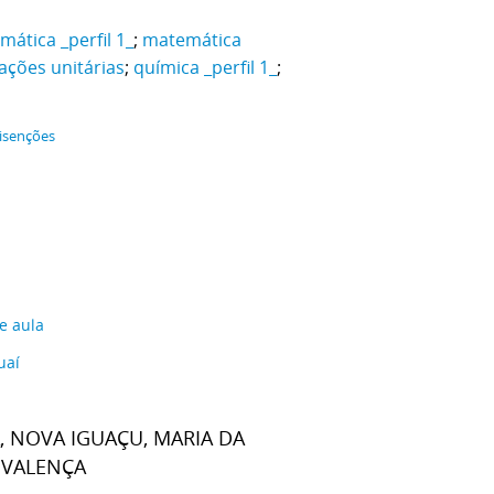
ática _perfil 1_
;
matemática
ações unitárias
;
química _perfil 1_
;
isenções
de aula
uaí
, NOVA IGUAÇU, MARIA DA
 VALENÇA