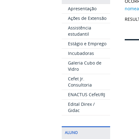
OCORR
nomea
Apresentação
Ações de Extensão
RESUL
Assistência
estudantil
Estágio e Emprego
Incubadoras
Galeria Cubo de
Vidro
Cefet Jr.
Consultoria
ENACTUS Cefet/RJ
Edital Direx /
Gidac
ALUNO