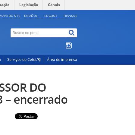
mação
Legislação
Canais
MAPA DO SITE
ESPAÑOL
ENGLISH
FRANÇAIS
o
Serviços do Cefet/RJ
Área de imprensa
SSOR DO
– encerrado