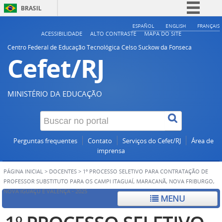
BRASIL
Simplifique!
ESPAÑOL
ENGLISH
FRANÇAIS
ACESSIBILIDADE
ALTO CONTRASTE
MAPA DO SITE
Comunica BR
Centro Federal de Educação Tecnológica Celso Suckow da Fonseca
Cefet/RJ
Participe
Acesso à informação
Legislação
MINISTÉRIO DA EDUCAÇÃO
Canais
Perguntas frequentes
Contato
Serviços do Cefet/RJ
Área de
imprensa
PÁGINA INICIAL
>
DOCENTES
>
1º PROCESSO SELETIVO PARA CONTRATAÇÃO DE
PROFESSOR SUBSTITUTO PARA OS CAMPI ITAGUAÍ, MARACANÃ, NOVA FRIBURGO,
NOVA IGUAÇU E VALENÇA - 2025
MENU