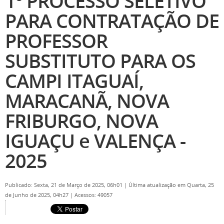
1º PROCESSO SELETIVO
PARA CONTRATAÇÃO DE
PROFESSOR
SUBSTITUTO PARA OS
CAMPI ITAGUAÍ,
MARACANÃ, NOVA
FRIBURGO, NOVA
IGUAÇU e VALENÇA -
2025
Publicado: Sexta, 21 de Março de 2025, 06h01
|
Última atualização em Quarta, 25
de Junho de 2025, 04h27
|
Acessos: 49057