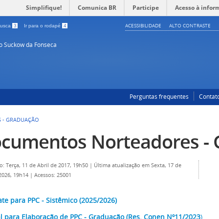
Simplifique!
Comunica BR
Participe
Acesso à infor
ACESSIBILIDADE
ALTO CONTRASTE
 busca
3
Ir para o rodapé
4
so Suckow da Fonseca
Perguntas frequentes
Contat
 - GRADUAÇÃO
cumentos Norteadores -
o: Terça, 11 de Abril de 2017, 19h50
|
Última atualização em Sexta, 17 de
 2026, 19h14
|
Acessos: 25001
te para PPC - Sistêmico (2025/2026)
 para Elaboração de PPC - Graduação (Res. Conen Nº11/2023
)