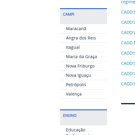
regime
CADD's
CAMPI
CADD's
Maracanã
CADD'
Angra dos Reis
CADD M
Itaguaí
CADD's
Maria da Graça
CADD's
Nova Friburgo
CADD's
Nova Iguaçu
CADD's
Petrópolis
Valença
ENSINO
Educação