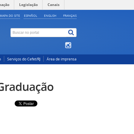
mação
Legislação
Canais
MAPA DO SITE
ESPAÑOL
ENGLISH
FRANÇAIS
o
Serviços do Cefet/RJ
Área de imprensa
 Graduação