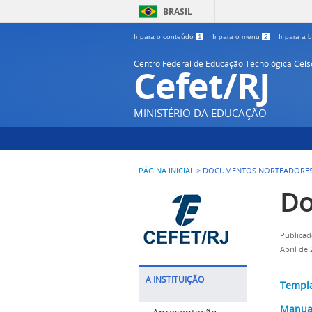
BRASIL
Ir para o conteúdo
1
Ir para o menu
2
Ir para a
Centro Federal de Educação Tecnológica Cel
Cefet/RJ
MINISTÉRIO DA EDUCAÇÃO
PÁGINA INICIAL
>
DOCUMENTOS NORTEADORES
Do
Publicad
Abril de
A INSTITUIÇÃO
Templa
Manual