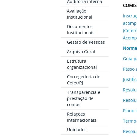
Auditoria interna
COMIS
Avaliação
Instru
institucional
acompa
Documentos
(Cefet
Institucionais
Acomp
Gestão de Pessoas
Normas
Arquivo Geral
Guia p
Estrutura
organizacional
Passo 
Corregedoria do
Justif
Cefet/RJ
Resol
Transparência e
prestação de
Resol
contas
Plano 
Relações
Internacionais
Termo 
Unidades
Resolu