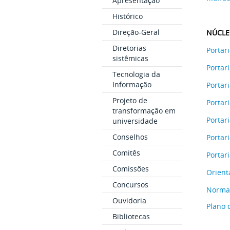
Apresentação
Histórico
Direção-Geral
NÚCLE
Diretorias
Portar
sistêmicas
Portar
Tecnologia da
Informação
Portar
Projeto de
Portar
transformação em
Portar
universidade
Conselhos
Portar
Comitês
Portari
Comissões
Orient
Concursos
Normas
Ouvidoria
Plano 
Bibliotecas