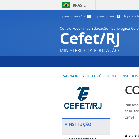
BRASIL
Ir para o conteúdo
1
Ir para o menu
2
Ir para a
Centro Federal de Educação Tecnológica Cel
Cefet/RJ
MINISTÉRIO DA EDUCAÇÃO
PÁGINA INICIAL
>
ELEIÇÕES 2019
>
CONSELHOS
CO
Publicad
atualiza
29484
A INSTITUIÇÃO
Atas d