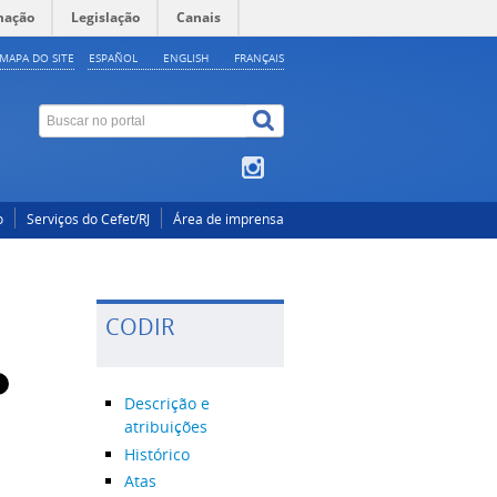
mação
Legislação
Canais
MAPA DO SITE
ESPAÑOL
ENGLISH
FRANÇAIS
o
Serviços do Cefet/RJ
Área de imprensa
CODIR
Descrição e
atribuições
Histórico
Atas