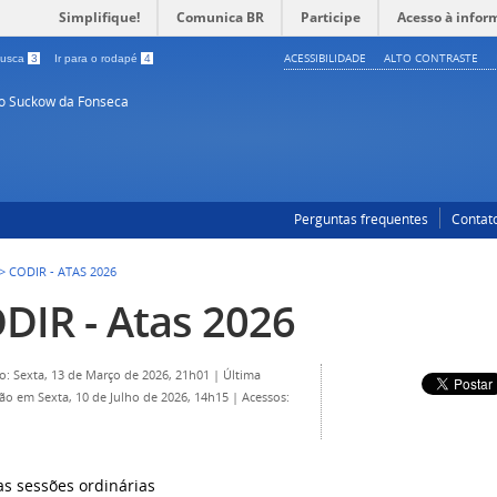
Simplifique!
Comunica BR
Participe
Acesso à infor
ACESSIBILIDADE
ALTO CONTRASTE
 busca
3
Ir para o rodapé
4
so Suckow da Fonseca
Perguntas frequentes
Contat
>
CODIR - ATAS 2026
DIR - Atas 2026
o: Sexta, 13 de Março de 2026, 21h01
|
Última
ção em Sexta, 10 de Julho de 2026, 14h15
|
Acessos:
as sessões ordinárias