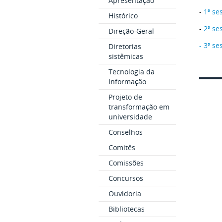
Apresentação
-
1ª se
Histórico
-
2ª se
Direção-Geral
- 3ª s
Diretorias
sistêmicas
Tecnologia da
Informação
Projeto de
transformação em
universidade
Conselhos
Comitês
Comissões
Concursos
Ouvidoria
Bibliotecas