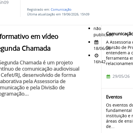
5h09
Registrado em:
Comunicação
Última atualização em 19/06/2026, 15h09
não
Comunicação 
publicado
formativo em vídeo
A Assessoria
egunda Chamada
Divisão de P
18/06/26
entendem a c
ferramenta es
16h42
Segunda Chamada é um projeto
relacionament
ntínuo de comunicação audiovisual
 Cefet/RJ, desenvolvido de forma
29/05/26
laborativa pela Assessoria de
municação e pela Divisão de
ogramação...
Eventos
Os eventos d
fundamental 
instituição 
áreas de ensi
de...