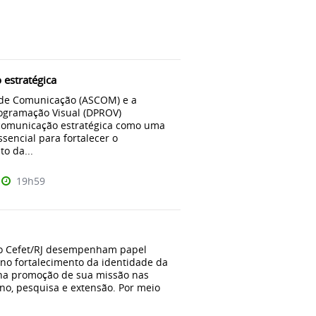
estratégica
 de Comunicação (ASCOM) e a
rogramação Visual (DPROV)
omunicação estratégica como uma
sencial para fortalecer o
o da...
19h59
o Cefet/RJ desempenham papel
no fortalecimento da identidade da
e na promoção de sua missão nas
no, pesquisa e extensão. Por meio