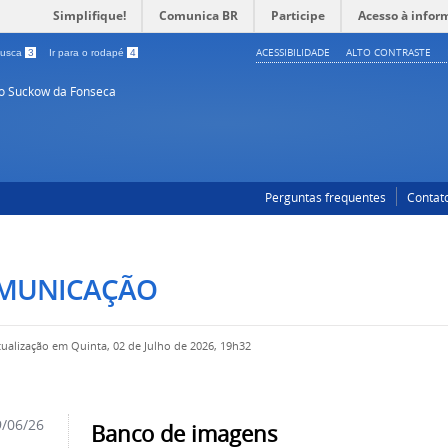
Simplifique!
Comunica BR
Participe
Acesso à infor
ACESSIBILIDADE
ALTO CONTRASTE
 busca
3
Ir para o rodapé
4
so Suckow da Fonseca
Perguntas frequentes
Contat
MUNICAÇÃO
tualização em Quinta, 02 de Julho de 2026, 19h32
/06/26
Banco de imagens