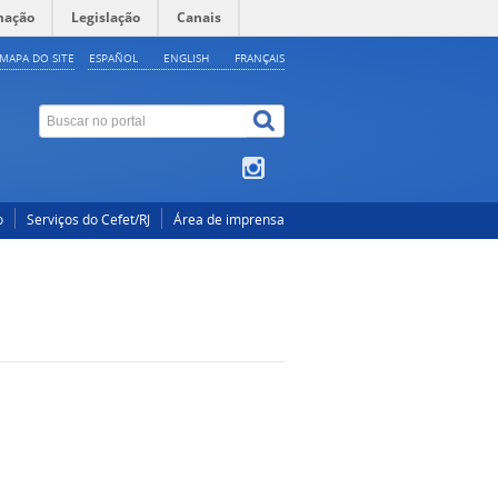
mação
Legislação
Canais
MAPA DO SITE
ESPAÑOL
ENGLISH
FRANÇAIS
o
Serviços do Cefet/RJ
Área de imprensa