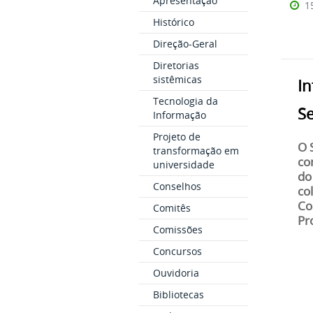
Apresentação
1
Histórico
Direção-Geral
Diretorias
sistêmicas
In
Tecnologia da
S
Informação
Projeto de
O 
transformação em
co
universidade
do
Conselhos
co
Co
Comitês
Pr
Comissões
Concursos
Ouvidoria
Bibliotecas