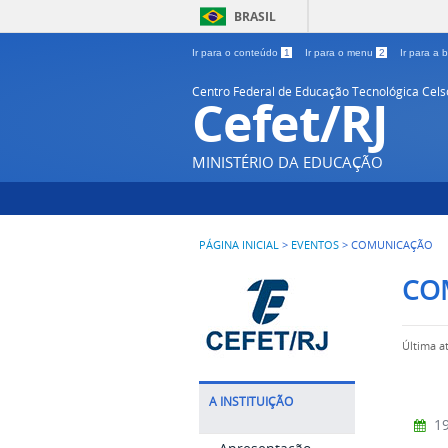
BRASIL
Ir para o conteúdo
1
Ir para o menu
2
Ir para a
Centro Federal de Educação Tecnológica Cel
Cefet/RJ
MINISTÉRIO DA EDUCAÇÃO
PÁGINA INICIAL
>
EVENTOS
>
COMUNICAÇÃO
CO
Última a
A INSTITUIÇÃO
19