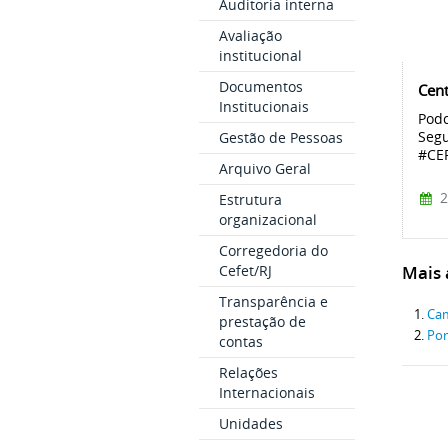
Auditoria interna
Avaliação
institucional
Documentos
Cent
Institucionais
Podc
Segu
Gestão de Pessoas
#CEF
Arquivo Geral
2
Estrutura
organizacional
Corregedoria do
Mais a
Cefet/RJ
Transparência e
Ca
prestação de
Por
contas
Relações
Internacionais
Unidades