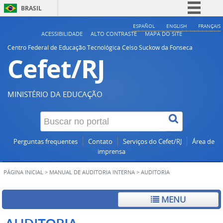
BRASIL
Simplifique!
ESPAÑOL
ENGLISH
FRANÇAIS
ACESSIBILIDADE
ALTO CONTRASTE
MAPA DO SITE
Comunica BR
Centro Federal de Educação Tecnológica Celso Suckow da Fonseca
Cefet/RJ
Participe
Acesso à informação
Legislação
MINISTÉRIO DA EDUCAÇÃO
Canais
Perguntas frequentes
Contato
Serviços do Cefet/RJ
Área de
imprensa
PÁGINA INICIAL
>
MANUAL DE AUDITORIA INTERNA
>
AUDITORIA
MENU