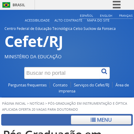
BRASIL
Simplifique!
ESPAÑOL
ENGLISH
FRANÇAIS
ACESSIBILIDADE
ALTO CONTRASTE
MAPA DO SITE
Comunica BR
Centro Federal de Educação Tecnológica Celso Suckow da Fonseca
Cefet/RJ
Participe
Acesso à informação
Legislação
MINISTÉRIO DA EDUCAÇÃO
Canais
Perguntas frequentes
Contato
Serviços do Cefet/RJ
Área de
imprensa
PÁGINA INICIAL
>
NOTÍCIAS
>
PÓS-GRADUAÇÃO EM INSTRUMENTAÇÃO E ÓPTICA
APLICADA OFERTA 20 VAGAS PARA DOUTORADO
MENU