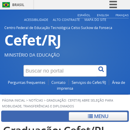
BRASIL
Simplifique!
ESPAÑOL
ENGLISH
FRANÇAIS
ACESSIBILIDADE
ALTO CONTRASTE
MAPA DO SITE
Comunica BR
Centro Federal de Educação Tecnológica Celso Suckow da Fonseca
Cefet/RJ
Participe
Acesso à informação
Legislação
MINISTÉRIO DA EDUCAÇÃO
Canais
Perguntas frequentes
Contato
Serviços do Cefet/RJ
Área de
imprensa
PÁGINA INICIAL
>
NOTÍCIAS
>
GRADUAÇÃO: CEFET/RJ ABRE SELEÇÃO PARA
MOBILIDADE, TRANSFERÊNCIAS E DIPLOMADOS
MENU