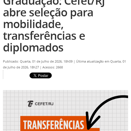
Graduação: Cefet/RJ
abre seleção para
mobilidade,
transferências e
diplomados
Publicado: Quarta, 01 de Julho de 2026, 18h09
|
Última atualização em Quarta, 01
de Julho de 2026, 18h27
|
Acessos: 2668