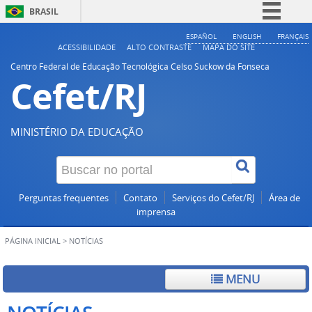
BRASIL
Simplifique!
ESPAÑOL
ENGLISH
FRANÇAIS
ACESSIBILIDADE
ALTO CONTRASTE
MAPA DO SITE
Comunica BR
Centro Federal de Educação Tecnológica Celso Suckow da Fonseca
Cefet/RJ
Participe
Acesso à informação
Legislação
MINISTÉRIO DA EDUCAÇÃO
Canais
Perguntas frequentes
Contato
Serviços do Cefet/RJ
Área de
imprensa
PÁGINA INICIAL
>
NOTÍCIAS
MENU