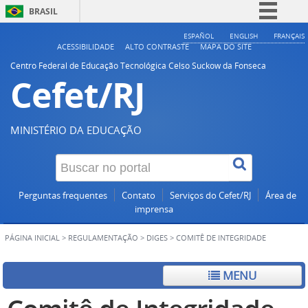
BRASIL
Simplifique!
ESPAÑOL
ENGLISH
FRANÇAIS
ACESSIBILIDADE
ALTO CONTRASTE
MAPA DO SITE
Comunica BR
Centro Federal de Educação Tecnológica Celso Suckow da Fonseca
Cefet/RJ
Participe
Acesso à informação
Legislação
MINISTÉRIO DA EDUCAÇÃO
Canais
Perguntas frequentes
Contato
Serviços do Cefet/RJ
Área de
imprensa
PÁGINA INICIAL
>
REGULAMENTAÇÃO
>
DIGES
>
COMITÊ DE INTEGRIDADE
MENU