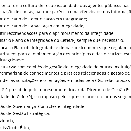
entar uma cultura de responsabilidade dos agentes públicos nas p
stação de contas, na transparência e na efetividade das informaçõ
iar de Plano de Comunicação em Integridade;
iar de Plano de Capacitação em Integridade;
itir recomendações para o aprimoramento da Integridade;
isar o Plano de Integridade do Cefet/RJ sempre que necessário;
ificar o Plano de Integridade e demais instrumentos que regulam a
ntribuem para a implementação dos princípios e das diretrizes es
Integridade;
icular-se com comitês de gestão de integridade de outras instituiç
nchmarking de conhecimentos e práticas relacionadas à gestão de 
nder as solicitações e orientações emitidas pela CGU relacionadas 
tê é presidido pelo representante titular da Diretoria de Gestão E
idade do Cefet/RJ, e composto pelo representante titular dos seguin
ão de Governança, Controles e Integridade;
ão de Gestão Estratégica;
idoria;
issão de Ética;