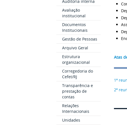
Auditoria interna
Co
Avaliação
De
institucional
De
Documentos
As
Institucionais
De
En
Gestão de Pessoas
Arquivo Geral
Estrutura
Atas d
organizacional
Corregedoria do
Cefet/RJ
1ª reu
Transparência e
2ª reu
prestação de
contas
Relações
Internacionais
Unidades