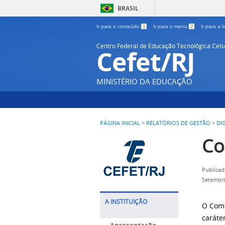
BRASIL
Ir para o conteúdo
1
Ir para o menu
2
Ir para a
Centro Federal de Educação Tecnológica Cel
Cefet/RJ
MINISTÉRIO DA EDUCAÇÃO
PÁGINA INICIAL
>
RELATÓRIOS DE GESTÃO
>
DI
Co
Publicad
Setembr
A INSTITUIÇÃO
O Comi
caráte