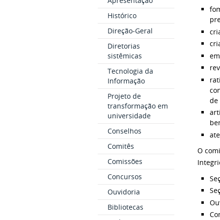
Apresentação
fom
Histórico
pre
Direção-Geral
cr
cr
Diretorias
em
sistêmicas
rev
Tecnologia da
rat
Informação
co
Projeto de
de 
transformação em
art
universidade
be
Conselhos
ate
Comitês
O comi
Comissões
Integr
Concursos
Seç
Seç
Ouvidoria
Ouv
Bibliotecas
Com