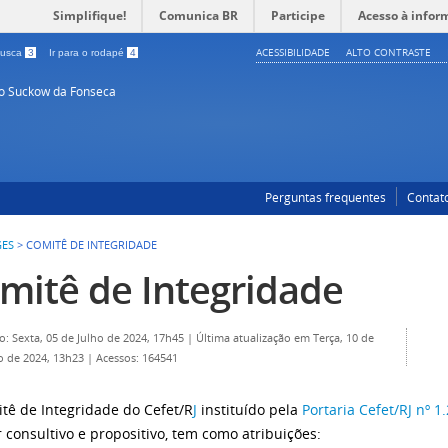
Simplifique!
Comunica BR
Participe
Acesso à infor
ACESSIBILIDADE
ALTO CONTRASTE
 busca
3
Ir para o rodapé
4
so Suckow da Fonseca
Perguntas frequentes
Contat
GES
>
COMITÊ DE INTEGRIDADE
mitê de Integridade
o: Sexta, 05 de Julho de 2024, 17h45
|
Última atualização em Terça, 10 de
o de 2024, 13h23
|
Acessos: 164541
tê de Integridade do Cefet/R
J
instituído pela
Portaria Cefet/RJ nº 
r consultivo e propositivo, tem como atribuições: