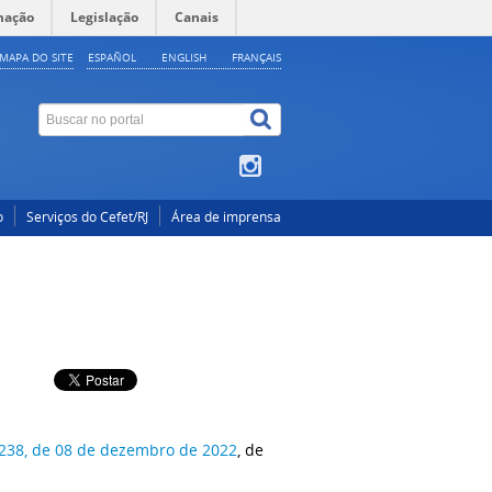
mação
Legislação
Canais
MAPA DO SITE
ESPAÑOL
ENGLISH
FRANÇAIS
o
Serviços do Cefet/RJ
Área de imprensa
1.238, de 08 de dezembro de 2022
, de