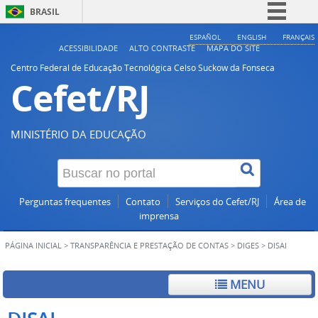
BRASIL
Simplifique!
ESPAÑOL
ENGLISH
FRANÇAIS
ACESSIBILIDADE
ALTO CONTRASTE
MAPA DO SITE
Comunica BR
Centro Federal de Educação Tecnológica Celso Suckow da Fonseca
Cefet/RJ
Participe
Acesso à informação
Legislação
MINISTÉRIO DA EDUCAÇÃO
Canais
Perguntas frequentes
Contato
Serviços do Cefet/RJ
Área de
imprensa
PÁGINA INICIAL
>
TRANSPARÊNCIA E PRESTAÇÃO DE CONTAS
>
DIGES
>
DISAI
MENU