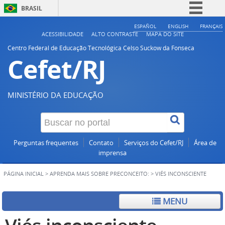
BRASIL
Simplifique!
ESPAÑOL
ENGLISH
FRANÇAIS
ACESSIBILIDADE
ALTO CONTRASTE
MAPA DO SITE
Comunica BR
Centro Federal de Educação Tecnológica Celso Suckow da Fonseca
Cefet/RJ
Participe
Acesso à informação
Legislação
MINISTÉRIO DA EDUCAÇÃO
Canais
Perguntas frequentes
Contato
Serviços do Cefet/RJ
Área de
imprensa
PÁGINA INICIAL
>
APRENDA MAIS SOBRE PRECONCEITO:
>
VIÉS INCONSCIENTE
MENU