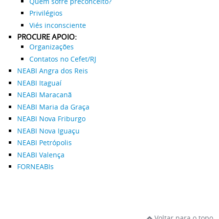
Quem sofre preconceito?
Privilégios
Viés inconsciente
PROCURE APOIO:
Organizações
Contatos no Cefet/RJ
NEABI Angra dos Reis
NEABI Itaguaí
NEABI Maracanã
NEABI Maria da Graça
NEABI Nova Friburgo
NEABI Nova Iguaçu
NEABI Petrópolis
NEABI Valença
FORNEABIs
Voltar para o topo