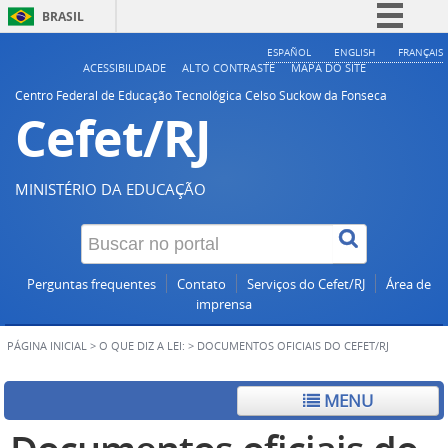
BRASIL
Simplifique!
ESPAÑOL
ENGLISH
FRANÇAIS
ACESSIBILIDADE
ALTO CONTRASTE
MAPA DO SITE
Comunica BR
Centro Federal de Educação Tecnológica Celso Suckow da Fonseca
Cefet/RJ
Participe
Acesso à informação
Legislação
MINISTÉRIO DA EDUCAÇÃO
Canais
Perguntas frequentes
Contato
Serviços do Cefet/RJ
Área de
imprensa
PÁGINA INICIAL
>
O QUE DIZ A LEI:
>
DOCUMENTOS OFICIAIS DO CEFET/RJ
MENU