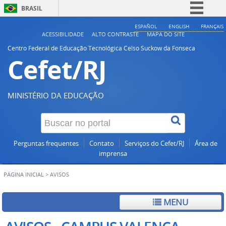
BRASIL
Simplifique!
ESPAÑOL
ENGLISH
FRANÇAIS
ACESSIBILIDADE
ALTO CONTRASTE
MAPA DO SITE
Comunica BR
Centro Federal de Educação Tecnológica Celso Suckow da Fonseca
Cefet/RJ
Participe
Acesso à informação
Legislação
MINISTÉRIO DA EDUCAÇÃO
Canais
Perguntas frequentes
Contato
Serviços do Cefet/RJ
Área de
imprensa
PÁGINA INICIAL
>
AVISOS
MENU