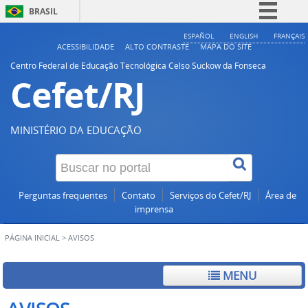
BRASIL
Simplifique!
ESPAÑOL
ENGLISH
FRANÇAIS
ACESSIBILIDADE
ALTO CONTRASTE
MAPA DO SITE
Comunica BR
Centro Federal de Educação Tecnológica Celso Suckow da Fonseca
Cefet/RJ
Participe
Acesso à informação
Legislação
MINISTÉRIO DA EDUCAÇÃO
Canais
Perguntas frequentes
Contato
Serviços do Cefet/RJ
Área de
imprensa
PÁGINA INICIAL
>
AVISOS
MENU