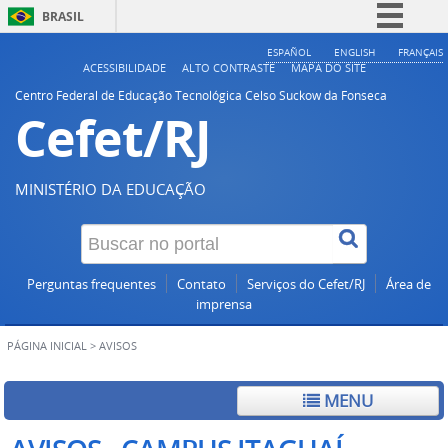
BRASIL
Simplifique!
ESPAÑOL
ENGLISH
FRANÇAIS
ACESSIBILIDADE
ALTO CONTRASTE
MAPA DO SITE
Comunica BR
Centro Federal de Educação Tecnológica Celso Suckow da Fonseca
Cefet/RJ
Participe
Acesso à informação
Legislação
MINISTÉRIO DA EDUCAÇÃO
Canais
Perguntas frequentes
Contato
Serviços do Cefet/RJ
Área de
imprensa
PÁGINA INICIAL
>
AVISOS
MENU