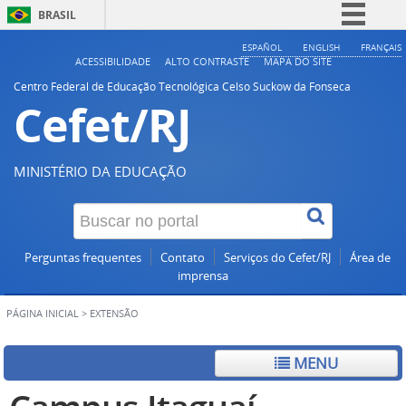
BRASIL
Simplifique!
ESPAÑOL
ENGLISH
FRANÇAIS
ACESSIBILIDADE
ALTO CONTRASTE
MAPA DO SITE
Comunica BR
Centro Federal de Educação Tecnológica Celso Suckow da Fonseca
Cefet/RJ
Participe
Acesso à informação
Legislação
MINISTÉRIO DA EDUCAÇÃO
Canais
Perguntas frequentes
Contato
Serviços do Cefet/RJ
Área de
imprensa
PÁGINA INICIAL
>
EXTENSÃO
MENU