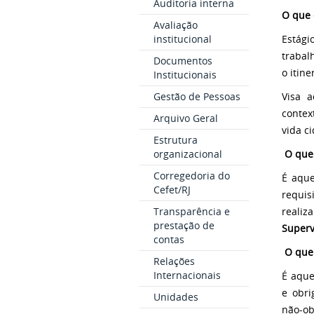
Auditoria interna
O que 
Avaliação
Estági
institucional
trabal
Documentos
o itin
Institucionais
Visa a
Gestão de Pessoas
contex
Arquivo Geral
vida ci
Estrutura
O que 
organizacional
Corregedoria do
É aque
Cefet/RJ
requis
realiz
Transparência e
prestação de
Superv
contas
O que 
Relações
Internacionais
É aque
e obri
Unidades
não-ob