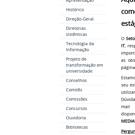
Apresentação
Histórico
com
Direção-Geral
está
Diretorias
sistêmicas
O
Seto
Tecnologia da
IT
, re
Informação
import
Projeto de
as obs
transformação em
página
universidade
Estamo
Conselhos
seu es
Comitês
utili
Comissões
Dúvid
mai
Concursos
dispon
Ouvidoria
MEDIA
Bibliotecas
Pergun