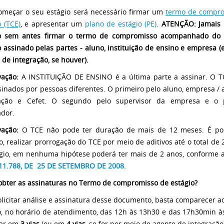
omeçar o seu estágio será necessário firmar um
termo de compr
o (TCE)
, e apresentar um
plano de estágio (PE)
.
ATENÇÃO:
Jamais 
io sem antes firmar o termo de compromisso acompanhado do 
o assinado pelas partes - aluno, instituição de ensino e empresa 
 de integração, se houver).
vação:
A INSTITUIÇÃO DE ENSINO é a última parte a assinar. O T
sinados por pessoas diferentes. O primeiro pelo aluno, empresa / 
ração e Cefet. O segundo pelo supervisor da empresa e o p
ador.
ação:
O TCE não pode ter duração de mais de 12 meses. É pos
o, realizar prorrogação do TCE por meio de aditivos até o total de
gio, em nenhuma hipótese poderá ter mais de 2 anos, conforme ar
 11.788, DE 25 DE SETEMBRO DE 2008.
bter as assinaturas no Termo de compromisso de estágio?
olicitar análise e assinatura desse documento, basta comparecer a
o, no horário de atendimento, das 12h às 13h30 e das 17h30min à
ar em
3 vias
(ou em
4 vias
, se for por meio de agente de integração