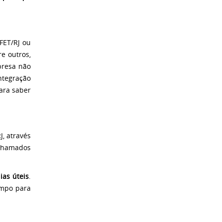
FET/RJ ou
e outros,
presa não
tegração
ara saber
J, através
chamados
ias úteis
.
ampo para