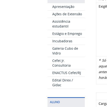
Exigê
Apresentação
Ações de Extensão
Assistência
estudantil
Estágio e Emprego
Incubadoras
Galeria Cubo de
Vidro
* Só 
Cefet Jr.
Consultoria
aquel
anter
ENACTUS Cefet/RJ
horár
Edital Direx /
Gidac
ALUNO
Carga