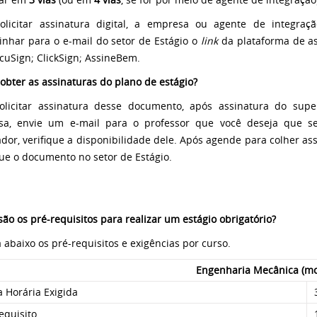
olicitar assinatura digital, a empresa ou agente de integraç
nhar para o e-mail do setor de Estágio o
link
da plataforma de as
ocuSign; ClickSign; AssineBem.
bter as assinaturas do plano de estágio?
olicitar assinatura desse documento, após assinatura do supe
sa, envie um e-mail para o professor que você deseja que s
ador, verifique a disponibilidade dele. Após agende para colher as
ue o documento no setor de Estágio
.
são os pré-requisitos para realizar um estágio obrigatório?
a abaixo os pré-requisitos e exigências por curso.
Engenharia Mecânica (mo
 Horária Exigida
equisito