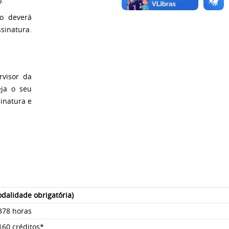
ão deverá
sinatura.
rvisor da
eja o seu
sinatura e
dalidade obrigatória)
378 horas
160 créditos*