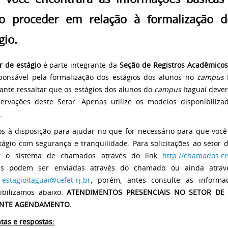
o proceder em relação à formalização 
gio.
r de estágio
é parte integrante da
Seção de Registros Acadêmicos
sponsável pela formalização dos estágios dos alunos no
campus
ante ressaltar que os estágios dos alunos do
campus
Itaguaí dever
ervações deste Setor. Apenas utilize os modelos disponibiliza
.
s à disposição para ajudar no que for necessário para que você 
tágio com segurança e tranquilidade. Para solicitações ao setor d
zar o sistema de chamados através do link
http://chamados.cef
as podem ser enviadas através do chamado ou ainda atrav
l
estagioitaguai@cefet-rj.br
, porém, antes consulte as informa
ibilizamos abaixo.
ATENDIMENTOS PRESENCIAIS NO SETOR DE 
NTE AGENDAMENTO.
tas e respostas: