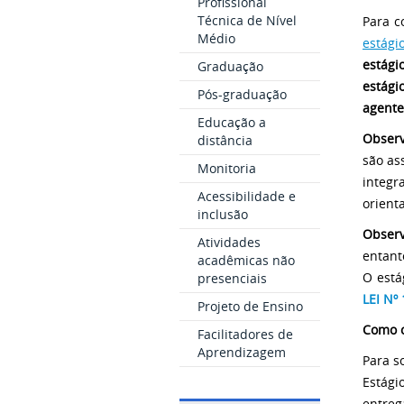
Profissional
Técnica de Nível
Para c
Médio
estági
estág
Graduação
estági
Pós-graduação
agente
Educação a
Obser
distância
são as
Monitoria
integ
Acessibilidade e
orient
inclusão
Observ
Atividades
entant
acadêmicas não
O está
presenciais
LEI Nº
Projeto de Ensino
Como o
Facilitadores de
Aprendizagem
Para s
Estági
entreg