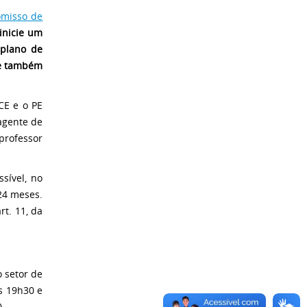
omisso de
inicie um
plano de
(e também
CE e o PE
agente de
rofessor
sível, no
 24 meses.
t. 11, da
o setor de
s 19h30 e
).