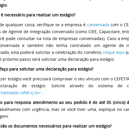
ágio.
é necessário para realizar um estágio?
de qualquer coisa, verifique se a empresa é
conveniada
com o CE
s de Agente de Integração conveniado (como CIEE, Capacitare, entr
cê pode consultar na lista de empresas conveniadas). Caso a em
conveniada e também não tenha contratado um agente de in
iado, esta poderá solicitar a celebração do convênio,
clique aqui
p
O próximo passo será solicitar uma declaração para estágio.
aço para solicitar uma declaração para estágio?
azer estágio você precisará comprovar o seu vínculo com o CEFET/R
claração de estágio. Solicite através do sistema de 
/chamados.cefet-rj.br/
.
o para resposta atendimento ao seu pedido é de até 05 (cinco) d
abalhamos com urgência, mas se você tiver uma, explique no c
gem.
 são os documentos necessários para realizar um estágio?