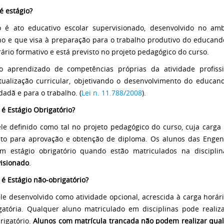
é estágio?
o é ato educativo escolar supervisionado, desenvolvido no am
ho e que visa à preparação para o trabalho produtivo do educando
erário formativo e está previsto no projeto pedagógico do curso.
o aprendizado de competências próprias da atividade profiss
tualização curricular, objetivando o desenvolvimento do educan
dadã e para o trabalho. (
Lei n. 11.788/2008
).
é Estágio Obrigatório?
le definido como tal no projeto pedagógico do curso, cuja carga 
ito para aprovação e obtenção de diploma. Os alunos das Engen
am estágio obrigatório quando estão matriculados na discipli
isionado
.
é Estágio não-obrigatório?
le desenvolvido como atividade opcional, acrescida à carga horári
gatória. Qualquer aluno matriculado em disciplinas pode realiza
rigatório.
Alunos com matrícula trancada não podem realizar qual