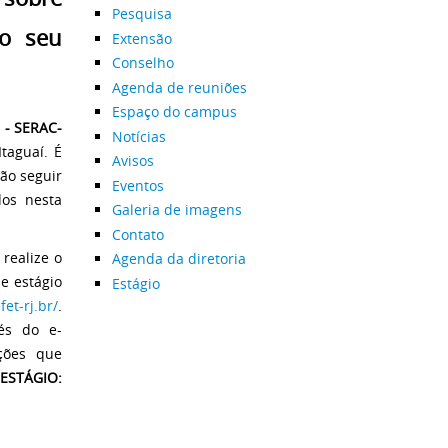
Pesquisa
do seu
Extensão
Conselho
Agenda de reuniões
Espaço do campus
 - SERAC-
Notícias
Itaguaí. É
Avisos
ão seguir
Eventos
dos nesta
Galeria de imagens
Contato
realize o
Agenda da diretoria
e estágio
Estágio
et-rj.br/
.
és do e-
ções que
ESTÁGIO: