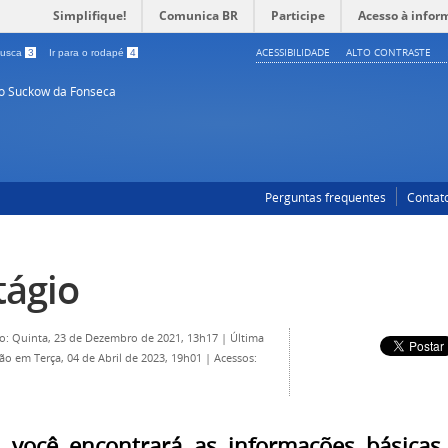
Simplifique!
Comunica BR
Participe
Acesso à infor
ACESSIBILIDADE
ALTO CONTRASTE
 busca
3
Ir para o rodapé
4
so Suckow da Fonseca
Perguntas frequentes
Contat
tágio
o: Quinta, 23 de Dezembro de 2021, 13h17
|
Última
ção em Terça, 04 de Abril de 2023, 19h01
|
Acessos:
 você encontrará as informações básicas