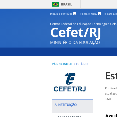
BRASIL
Ir para o conteúdo
1
Ir para o menu
2
Ir para a
Centro Federal de Educação Tecnológica Cel
Cefet/RJ
MINISTÉRIO DA EDUCAÇÃO
PÁGINA INICIAL
>
ESTÁGIO
Es
Publicad
atualiza
13281
A INSTITUIÇÃO
Aqui