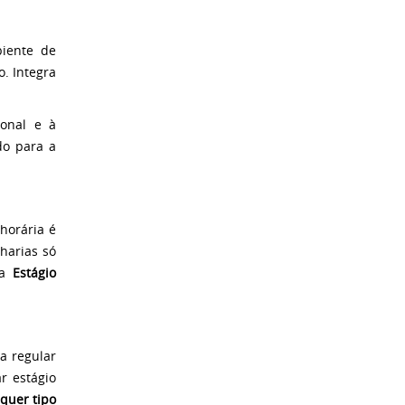
biente de
. Integra
ional e à
do para a
horária é
harias só
na
Estágio
a regular
r estágio
quer tipo