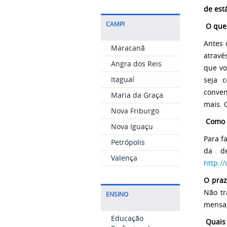
de est
CAMPI
O que 
Antes 
Maracanã
atravé
Angra dos Reis
que vo
Itaguaí
seja 
conven
Maria da Graça
mais. 
Nova Friburgo
Como f
Nova Iguaçu
Para f
Petrópolis
da de
Valença
http:/
O praz
Não tr
ENSINO
mensa
Educação
Quais