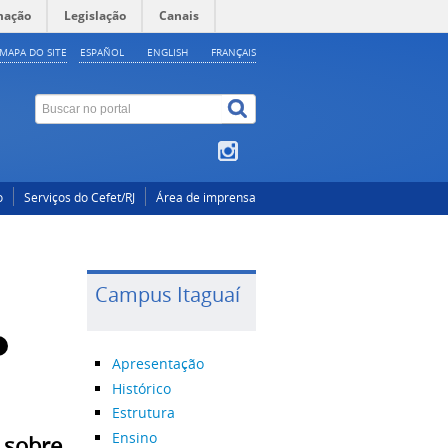
mação
Legislação
Canais
MAPA DO SITE
ESPAÑOL
ENGLISH
FRANÇAIS
o
Serviços do Cefet/RJ
Área de imprensa
Campus Itaguaí
Apresentação
Histórico
Estrutura
Ensino
 sobre