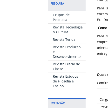
PESQUISA
Para s
encami
Grupos de
Ex.: D
Pesquisa
Revista Tecnologia
Como o
& Cultura
Para s
Revista Tenda
empre
Revista Produção
orient
e
entreg
Desenvolvimento
Revista Diário de
Classe
Quais 
Revista Estudos
de Filosofia e
Confir
Ensino
Carga
EXTENSÃO
Pré-r