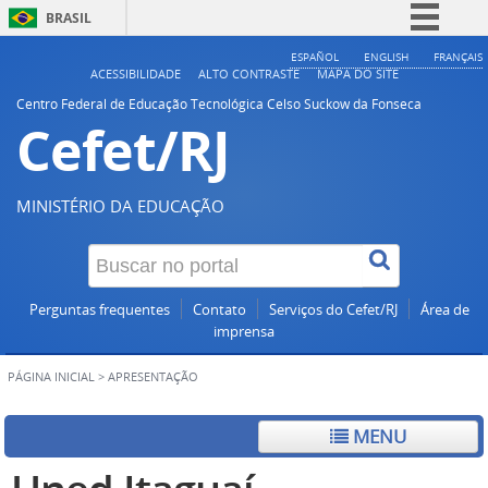
BRASIL
Simplifique!
ESPAÑOL
ENGLISH
FRANÇAIS
ACESSIBILIDADE
ALTO CONTRASTE
MAPA DO SITE
Comunica BR
Centro Federal de Educação Tecnológica Celso Suckow da Fonseca
Cefet/RJ
Participe
Acesso à informação
Legislação
MINISTÉRIO DA EDUCAÇÃO
Canais
Perguntas frequentes
Contato
Serviços do Cefet/RJ
Área de
imprensa
PÁGINA INICIAL
>
APRESENTAÇÃO
MENU