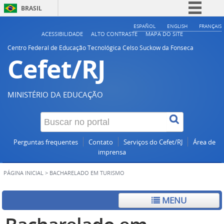
BRASIL
Simplifique!
ESPAÑOL
ENGLISH
FRANÇAIS
ACESSIBILIDADE
ALTO CONTRASTE
MAPA DO SITE
Comunica BR
Centro Federal de Educação Tecnológica Celso Suckow da Fonseca
Cefet/RJ
Participe
Acesso à informação
Legislação
MINISTÉRIO DA EDUCAÇÃO
Canais
Perguntas frequentes
Contato
Serviços do Cefet/RJ
Área de
imprensa
PÁGINA INICIAL
>
BACHARELADO EM TURISMO
MENU