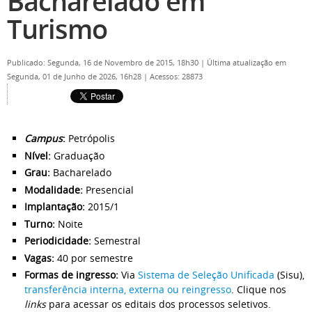
Bacharelado em
Turismo
Publicado: Segunda, 16 de Novembro de 2015, 18h30
|
Última atualização em
Segunda, 01 de Junho de 2026, 16h28
|
Acessos: 28873
Campus
:
Petrópolis
Nível:
Graduação
Grau:
Bacharelado
Modalidade:
Presencial
Implantação:
2015/1
Turno:
Noite
Periodicidade:
Semestral
Vagas:
40 por semestre
Formas de ingresso:
Via
Sistema de Seleção Unificada
(Sisu),
transferência interna, externa ou reingresso
. Clique nos
links
para acessar os editais dos processos seletivos.