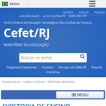
BRASIL
Simplifique!
ESPAÑOL
ENGLISH
FRANÇAIS
ACESSIBILIDADE
ALTO CONTRASTE
MAPA DO SITE
Comunica BR
Centro Federal de Educação Tecnológica Celso Suckow da Fonseca
Cefet/RJ
Participe
Acesso à informação
Legislação
MINISTÉRIO DA EDUCAÇÃO
Canais
Perguntas frequentes
Contato
Serviços do Cefet/RJ
Área de
imprensa
PÁGINA INICIAL
>
CAMPUS ITAGUAÍ
>
DIRETORIA DE ENSINO
MENU