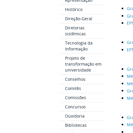
Apresentação
Gr
Histórico
Gr
Direção-Geral
EP
Diretorias
sistêmicas
Gr
Tecnologia da
Informação
EP
Projeto de
transformação em
Gr
universidade
Méd
Conselhos
Méd
Comitês
Gr
Comissões
Mé
Concursos
Ouvidoria
Gr
Mé
Bibliotecas