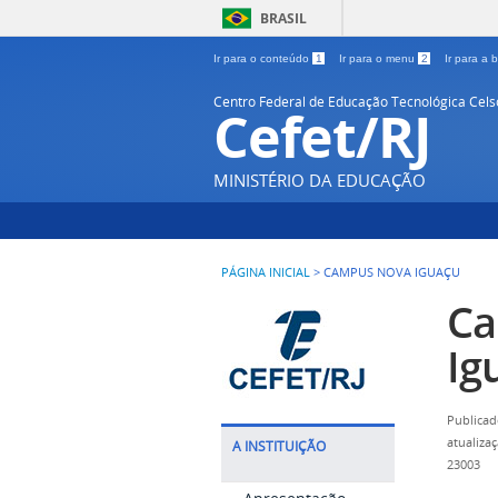
BRASIL
Ir para o conteúdo
1
Ir para o menu
2
Ir para a
Centro Federal de Educação Tecnológica Cel
Cefet/RJ
MINISTÉRIO DA EDUCAÇÃO
PÁGINA INICIAL
>
CAMPUS NOVA IGUAÇU
Ca
Ig
Publicad
atualiza
A INSTITUIÇÃO
23003