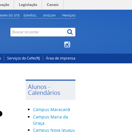
mação
Legislação
Canais
MAPA DO SITE
ESPAÑOL
ENGLISH
FRANÇAIS
o
Serviços do Cefet/RJ
Área de imprensa
Alunos -
Calendários
Campus Maracanã
Campus Maria da
Graça
Campus Nova Iguaçu