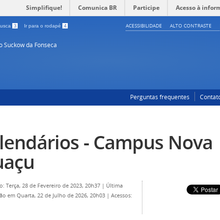
Simplifique!
Comunica BR
Participe
Acesso à infor
ACESSIBILIDADE
ALTO CONTRASTE
 busca
3
Ir para o rodapé
4
so Suckow da Fonseca
Perguntas frequentes
Contat
lendários - Campus Nova
uaçu
o: Terça, 28 de Fevereiro de 2023, 20h37
|
Última
ção em Quarta, 22 de Julho de 2026, 20h03
|
Acessos: