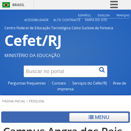
BRASIL
Simplifique!
ESPAÑOL
ENGLISH
FRANÇAIS
ACESSIBILIDADE
ALTO CONTRASTE
MAPA DO SITE
Comunica BR
Centro Federal de Educação Tecnológica Celso Suckow da Fonseca
Cefet/RJ
Participe
Acesso à informação
Legislação
MINISTÉRIO DA EDUCAÇÃO
Canais
Perguntas frequentes
Contato
Serviços do Cefet/RJ
Área de
imprensa
PÁGINA INICIAL
>
PESQUISA
MENU