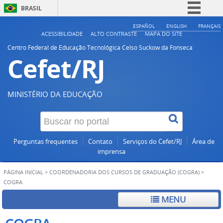
BRASIL
Simplifique!
ESPAÑOL
ENGLISH
FRANÇAIS
ACESSIBILIDADE
ALTO CONTRASTE
MAPA DO SITE
Comunica BR
Centro Federal de Educação Tecnológica Celso Suckow da Fonseca
Cefet/RJ
Participe
Acesso à informação
Legislação
MINISTÉRIO DA EDUCAÇÃO
Canais
Perguntas frequentes
Contato
Serviços do Cefet/RJ
Área de
imprensa
PÁGINA INICIAL
>
COORDENADORIA DOS CURSOS DE GRADUAÇÃO (COGRA)
>
COGRA
MENU