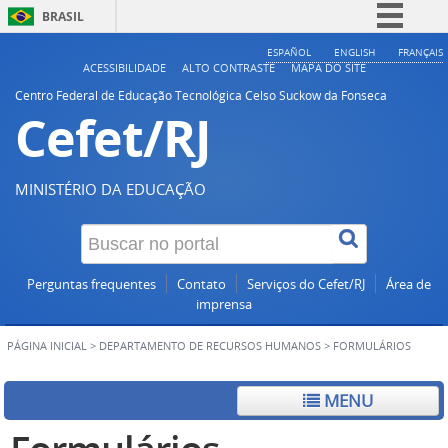
BRASIL
Simplifique!
ESPAÑOL
ENGLISH
FRANÇAIS
ACESSIBILIDADE
ALTO CONTRASTE
MAPA DO SITE
Comunica BR
Centro Federal de Educação Tecnológica Celso Suckow da Fonseca
Cefet/RJ
Participe
Acesso à informação
Legislação
MINISTÉRIO DA EDUCAÇÃO
Canais
Perguntas frequentes
Contato
Serviços do Cefet/RJ
Área de
imprensa
PÁGINA INICIAL
>
DEPARTAMENTO DE RECURSOS HUMANOS
>
FORMULÁRIOS
MENU