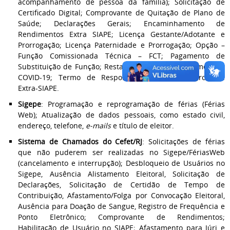
acompanhamento de pessoa da família); Solicitação de
Certificado Digital; Comprovante de Quitação de Plano de
Saúde; Declarações Gerais; Encaminhamento de
Rendimentos Extra SIAPE; Licença Gestante/Adotante e
Prorrogação; Licença Paternidade e Prorrogação; Opção –
Função Comissionada Técnica – FCT; Pagamento de
Substituição de Função; Restabelecimento de Pagamento –
COVID-19; Termo de Responsabilidade – Comprovante
Extra-SIAPE.
Sigepe
: Programação e reprogramação de férias (Férias
Web); Atualização de dados pessoais, como estado civil,
endereço, telefone,
e-mails
e título de eleitor.
Sistema de Chamados do Cefet/RJ
: Solicitações de férias
que não puderem ser realizadas no Sigepe/FériasWeb
(cancelamento e interrupção); Desbloqueio de Usuários no
Sigepe, Ausência Alistamento Eleitoral, Solicitação de
Declarações, Solicitação de Certidão de Tempo de
Contribuição, Afastamento/Folga por Convocação Eleitoral,
Ausência para Doação de Sangue, Registro de Frequência e
Ponto Eletrônico; Comprovante de Rendimentos;
Habilitação de Usuário no SIAPE; Afastamento para Júri e