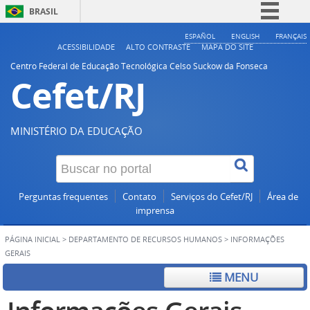
BRASIL
Simplifique!
ESPAÑOL
ENGLISH
FRANÇAIS
ACESSIBILIDADE
ALTO CONTRASTE
MAPA DO SITE
Comunica BR
Centro Federal de Educação Tecnológica Celso Suckow da Fonseca
Cefet/RJ
Participe
Acesso à informação
Legislação
MINISTÉRIO DA EDUCAÇÃO
Canais
Perguntas frequentes
Contato
Serviços do Cefet/RJ
Área de
imprensa
PÁGINA INICIAL
>
DEPARTAMENTO DE RECURSOS HUMANOS
>
INFORMAÇÕES
GERAIS
MENU