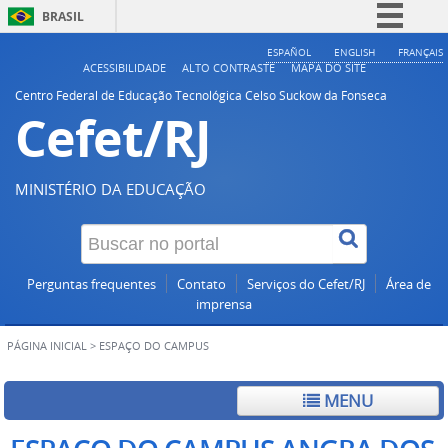
BRASIL
Simplifique!
ESPAÑOL
ENGLISH
FRANÇAIS
ACESSIBILIDADE
ALTO CONTRASTE
MAPA DO SITE
Comunica BR
Centro Federal de Educação Tecnológica Celso Suckow da Fonseca
Cefet/RJ
Participe
Acesso à informação
Legislação
MINISTÉRIO DA EDUCAÇÃO
Canais
Perguntas frequentes
Contato
Serviços do Cefet/RJ
Área de
imprensa
PÁGINA INICIAL
>
ESPAÇO DO CAMPUS
MENU