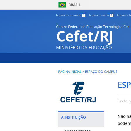
BRASIL
Ir para o conteúdo
1
Ir para o menu
2
Ir para a
Centro Federal de Educação Tecnológica Cel
Cefet/RJ
MINISTÉRIO DA EDUCAÇÃO
PÁGINA INICIAL
>
ESPAÇO DO CAMPUS
ES
Escrito 
Não há
A INSTITUIÇÃO
podem 