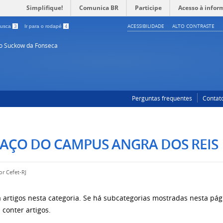
Simplifique!
Comunica BR
Participe
Acesso à infor
ACESSIBILIDADE
ALTO CONTRASTE
 busca
3
Ir para o rodapé
4
so Suckow da Fonseca
Perguntas frequentes
Contat
PAÇO DO CAMPUS ANGRA DOS REIS
por
Cefet-RJ
 artigos nesta categoria. Se há subcategorias mostradas nesta pági
conter artigos.