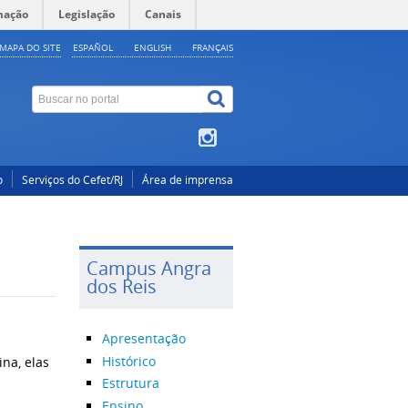
mação
Legislação
Canais
MAPA DO SITE
ESPAÑOL
ENGLISH
FRANÇAIS
o
Serviços do Cefet/RJ
Área de imprensa
Campus Angra
dos Reis
Apresentação
Histórico
na, elas
Estrutura
Ensino