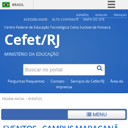
BRASIL
Simplifique!
ESPAÑOL
ENGLISH
FRANÇAIS
ACESSIBILIDADE
ALTO CONTRASTE
MAPA DO SITE
Comunica BR
Centro Federal de Educação Tecnológica Celso Suckow da Fonseca
Cefet/RJ
Participe
Acesso à informação
Legislação
MINISTÉRIO DA EDUCAÇÃO
Canais
Perguntas frequentes
Contato
Serviços do Cefet/RJ
Área de
imprensa
PÁGINA INICIAL
>
EVENTOS
MENU