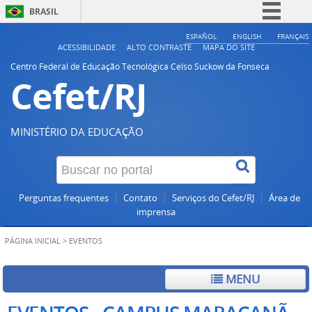
BRASIL
Simplifique!
ESPAÑOL
ENGLISH
FRANÇAIS
ACESSIBILIDADE
ALTO CONTRASTE
MAPA DO SITE
Comunica BR
Centro Federal de Educação Tecnológica Celso Suckow da Fonseca
Cefet/RJ
Participe
Acesso à informação
Legislação
MINISTÉRIO DA EDUCAÇÃO
Canais
Perguntas frequentes
Contato
Serviços do Cefet/RJ
Área de
imprensa
PÁGINA INICIAL
>
EVENTOS
MENU