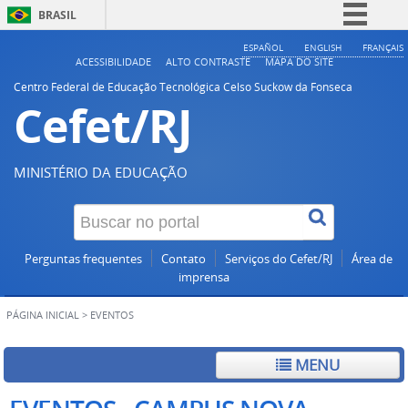
BRASIL
Simplifique!
ESPAÑOL
ENGLISH
FRANÇAIS
ACESSIBILIDADE
ALTO CONTRASTE
MAPA DO SITE
Comunica BR
Centro Federal de Educação Tecnológica Celso Suckow da Fonseca
Cefet/RJ
Participe
Acesso à informação
Legislação
MINISTÉRIO DA EDUCAÇÃO
Canais
Perguntas frequentes
Contato
Serviços do Cefet/RJ
Área de
imprensa
PÁGINA INICIAL
>
EVENTOS
MENU