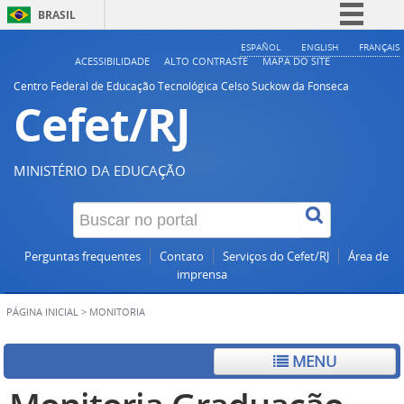
BRASIL
Simplifique!
ESPAÑOL
ENGLISH
FRANÇAIS
ACESSIBILIDADE
ALTO CONTRASTE
MAPA DO SITE
Comunica BR
Centro Federal de Educação Tecnológica Celso Suckow da Fonseca
Cefet/RJ
Participe
Acesso à informação
Legislação
MINISTÉRIO DA EDUCAÇÃO
Canais
Perguntas frequentes
Contato
Serviços do Cefet/RJ
Área de
imprensa
PÁGINA INICIAL
>
MONITORIA
MENU