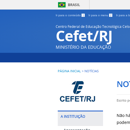
BRASIL
Ir para o conteúdo
1
Ir para o menu
2
Ir para a
Centro Federal de Educação Tecnológica Cel
Cefet/RJ
MINISTÉRIO DA EDUCAÇÃO
PÁGINA INICIAL
>
NOTÍCIAS
NOT
Escrito 
Não há
A INSTITUIÇÃO
podem 