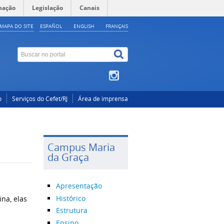
mação
Legislação
Canais
MAPA DO SITE
ESPAÑOL
ENGLISH
FRANÇAIS
o
Serviços do Cefet/RJ
Área de imprensa
Campus Maria
da Graça
Apresentação
Histórico
na, elas
Estrutura
Ensino