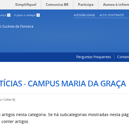
Simplifique!
Comunica BR
Participe
Acesso à infor
ACESSIBILIDADE
ALTO CONTRASTE
 busca
3
Ir para o rodapé
4
so Suckow da Fonseca
Perguntas frequentes
Contat
ÍCIAS - CAMPUS MARIA DA GRAÇA
por
Cefet-RJ
 artigos nesta categoria. Se há subcategorias mostradas nesta pági
conter artigos.