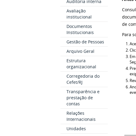
Auditoria interna
Consul
Avaliação
institucional
docume
de com
Documentos
Institucionais
Para s
Gestão de Pessoas
Ace
Cli
Arquivo Geral
Em 
Estrutura
Seç
organizacional
Pre
exi
Corregedoria do
Rev
Cefet/RJ
Ano
Transparência e
eve
prestação de
contas
Relações
Internacionais
Unidades