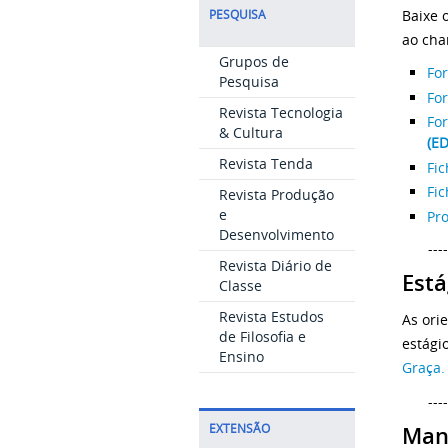
Baixe 
PESQUISA
ao cha
Grupos de
For
Pesquisa
For
Revista Tecnologia
For
& Cultura
(ED
Revista Tenda
Fic
Fic
Revista Produção
e
Pr
Desenvolvimento
----
Revista Diário de
Está
Classe
Revista Estudos
As ori
de Filosofia e
estági
Ensino
Graça.
----
Man
EXTENSÃO