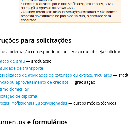
ruções para solicitações
one a orientação correspondente ao serviço que deseja solicitar:
lação de grau
— graduação
atuidade de transporte
egralização de atividades de extensão ou extracurriculares
— grad
enção ou aproveitamento de créditos
— graduação
gime domiciliar
icitação de diploma
ticas Profissionais Supervisionadas
— cursos médio/técnicos
-----------------------------------------------------------------------------------------
umentos e formulários