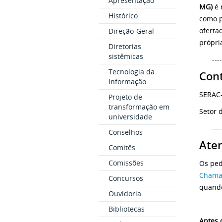
Apresentação
MG)
é 
Histórico
como p
oferta
Direção-Geral
própri
Diretorias
sistêmicas
----
Tecnologia da
Con
Informação
SERAC
Projeto de
transformação em
Setor 
universidade
----
Conselhos
Ate
Comitês
Comissões
Os ped
Chama
Concursos
quando
Ouvidoria
Bibliotecas
Antes 