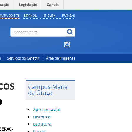
mação
Legislação
Canais
MAPA DO SITE
ESPAÑOL
ENGLISH
FRANÇAIS
o
Serviços do Cefet/RJ
Área de imprensa
cos
Campus Maria
da Graça
Apresentação
Histórico
Estrutura
(SERAC-
Ensino