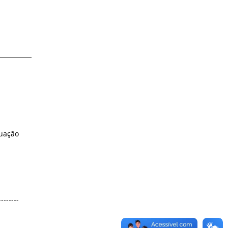
uação
--------