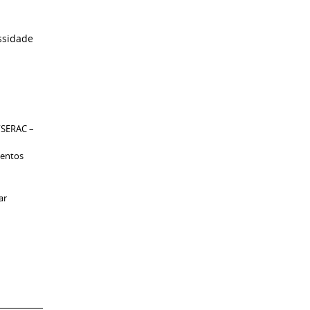
ssidade
“SERAC –
mentos
ar