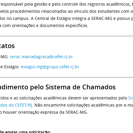
responsável pela gestão e pelo controle dos registros acadêmicos,
elos procedimentos relacionados ao vínculo dos estudantes com o
dos no campus. A Central de Estágio integra a SERAC-MG e possui 
a com orientações e documentos específicos.
-----------------------------------------------------------------------------------------
tatos
-MG:
serac.mariadagraca@cefet-rj.br
de Estágio:
estagio.mg@grupo.cefet-rj.br
-----------------------------------------------------------------------------------------
ndimento pelo Sistema de Chamados
idos e as solicitações acadêmicas devem ser apresentados pelo
Si
dos do CEFET/RJ
. Não encaminhe solicitações acadêmicas por e-mai
 houver orientação expressa da SERAC-MG.
de enviar uma solicitação: