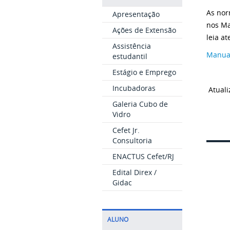
As nor
Apresentação
nos Ma
Ações de Extensão
leia a
Assistência
Manual
estudantil
Estágio e Emprego
Incubadoras
Atuali
Galeria Cubo de
Vidro
Cefet Jr.
Consultoria
ENACTUS Cefet/RJ
Edital Direx /
Gidac
ALUNO