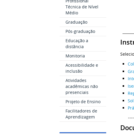
Profissional
Técnica de Nível
Médio
Graduação
Pós-graduação
Educação a
Inst
distância
Seleci
Monitoria
Co
Acessibilidade e
inclusão
Gr
Int
Atividades
Is
acadêmicas não
presenciais
Re
Sol
Projeto de Ensino
Prá
Facilitadores de
Aprendizagem
----
Doc