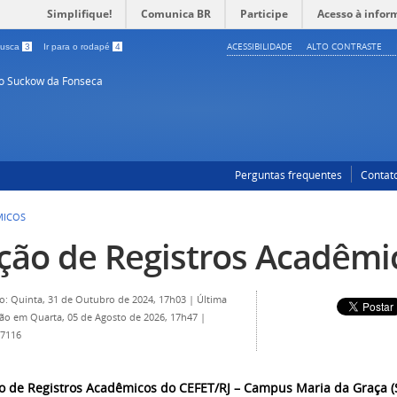
Simplifique!
Comunica BR
Participe
Acesso à infor
ACESSIBILIDADE
ALTO CONTRASTE
 busca
3
Ir para o rodapé
4
so Suckow da Fonseca
Perguntas frequentes
Contat
MICOS
ção de Registros Acadêmi
o: Quinta, 31 de Outubro de 2024, 17h03
|
Última
ção em Quarta, 05 de Agosto de 2026, 17h47
|
 7116
o de Registros Acadêmicos do CEFET/RJ – Campus Maria da Graça 