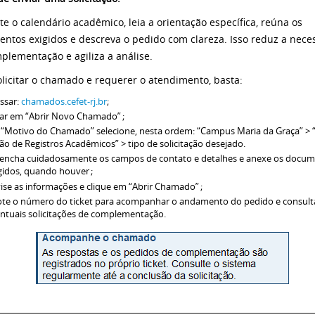
te o calendário acadêmico, leia a orientação específica, reúna os
ntos exigidos e descreva o pedido com clareza. Isso reduz a nece
plementação e agiliza a análise.
olicitar o chamado e requerer o atendimento, basta:
ssar:
chamados.cefet-rj.br
;
car em “Abrir Novo Chamado” ;
“Motivo do Chamado” selecione, nesta ordem: “Campus Maria da Graça” > 
ão de Registros Acadêmicos” > tipo de solicitação desejado.
encha cuidadosamente os campos de contato e detalhes e anexe os docu
gidos, quando houver ;
ise as informações e clique em “Abrir Chamado” ;
te o número do ticket para acompanhar o andamento do pedido e consult
ntuais solicitações de complementação.