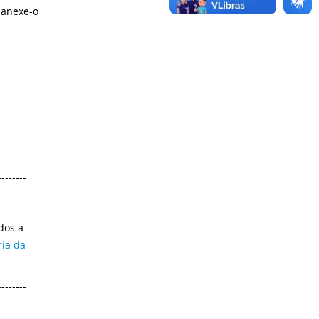
 anexe-o
--------
dos a
ria da
--------