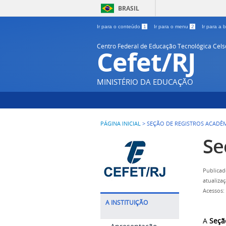
BRASIL
Ir para o conteúdo
1
Ir para o menu
2
Ir para a
Centro Federal de Educação Tecnológica Cel
Cefet/RJ
MINISTÉRIO DA EDUCAÇÃO
PÁGINA INICIAL
>
SEÇÃO DE REGISTROS ACADÊ
Se
Publicad
atualiza
Acessos:
A INSTITUIÇÃO
A
Seçã