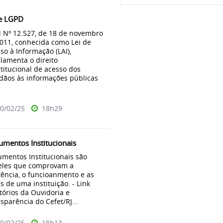
 e LGPD
i Nº 12.527, de 18 de novembro
011, conhecida como Lei de
so à Informação (LAI),
lamenta o direito
titucional de acesso dos
dãos às informações públicas
0/02/25
18h29
mentos Institucionais
mentos Institucionais são
eles que comprovam a
tência, o funcioanmento e as
s de uma instituição. - Link
tórios da Ouvidoria e
sparência do Cefet/RJ...
0/02/25
18h13