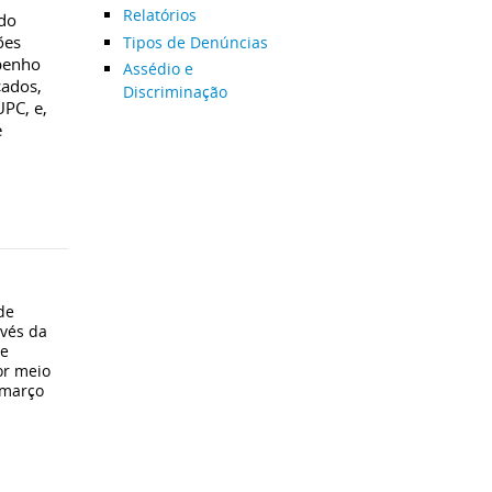
Relatórios
 do
ões
Tipos de Denúncias
mpenho
Assédio e
çados,
Discriminação
UPC, e,
e
de
avés da
de
or meio
 março