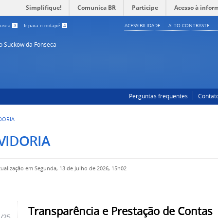
Simplifique!
Comunica BR
Participe
Acesso à infor
ACESSIBILIDADE
ALTO CONTRASTE
 busca
3
Ir para o rodapé
4
so Suckow da Fonseca
Perguntas frequentes
Contat
DORIA
VIDORIA
tualização em Segunda, 13 de Julho de 2026, 15h02
Transparência e Prestação de Contas
2/25