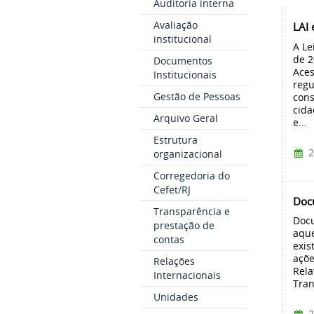
Auditoria interna
Avaliação
LAI
institucional
A Le
de 2
Documentos
Aces
Institucionais
regu
Gestão de Pessoas
cons
cida
Arquivo Geral
e...
Estrutura
2
organizacional
Corregedoria do
Cefet/RJ
Docu
Transparência e
Docu
prestação de
aqu
contas
exis
açõe
Relações
Rela
Internacionais
Tran
Unidades
2