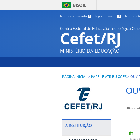
BRASIL
Ir para o conteúdo
1
Ir para o menu
2
Ir para a
Centro Federal de Educação Tecnológica Cel
Cefet/RJ
MINISTÉRIO DA EDUCAÇÃO
PÁGINA INICIAL
>
PAPEL E ATRIBUIÇÕES
>
OUVI
OU
Última a
A INSTITUIÇÃO
20/0