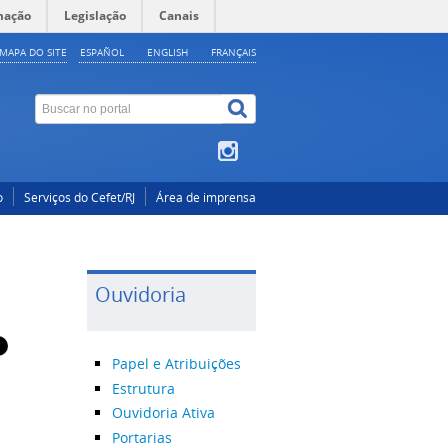
mação
Legislação
Canais
MAPA DO SITE
ESPAÑOL
ENGLISH
FRANÇAIS
o
Serviços do Cefet/RJ
Área de imprensa
Ouvidoria
Papel e Atribuições
Estrutura
Ouvidoria Ativa
Portarias