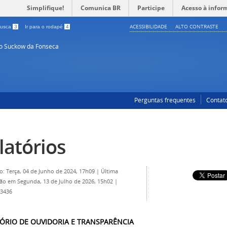
Simplifique!
Comunica BR
Participe
Acesso à infor
ACESSIBILIDADE
ALTO CONTRASTE
 busca
3
Ir para o rodapé
4
so Suckow da Fonseca
Perguntas frequentes
Contat
latórios
o: Terça, 04 de Junho de 2024, 17h09
|
Última
ção em Segunda, 13 de Julho de 2026, 15h02
|
 3436
ÓRIO DE OUVIDORIA E TRANSPARÊNCIA