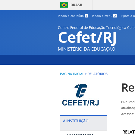
BRASIL
Ir para o conteúdo
1
Ir para o menu
2
Ir para a
Centro Federal de Educação Tecnológica Cel
Cefet/RJ
MINISTÉRIO DA EDUCAÇÃO
PÁGINA INICIAL
>
RELATÓRIOS
Re
Publicad
atualiza
Acessos:
A INSTITUIÇÃO
RELAT