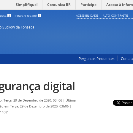
Simplifique!
Comunica BR
Participe
Acesso à infor
ACESSIBILIDADE
ALTO CONTRASTE
 busca
3
Ir para o rodapé
4
so Suckow da Fonseca
Perguntas frequentes
Contat
gurança digital
o: Terça, 29 de Dezembro de 2020, 03h06
|
Última
ção em Terça, 29 de Dezembro de 2020, 03h06
|
 11081