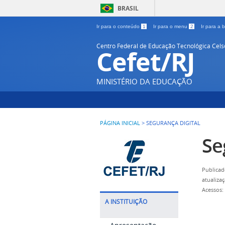
BRASIL
Ir para o conteúdo
1
Ir para o menu
2
Ir para a
Centro Federal de Educação Tecnológica Cel
Cefet/RJ
MINISTÉRIO DA EDUCAÇÃO
PÁGINA INICIAL
>
SEGURANÇA DIGITAL
Se
Publicad
atualiza
Acessos:
A INSTITUIÇÃO