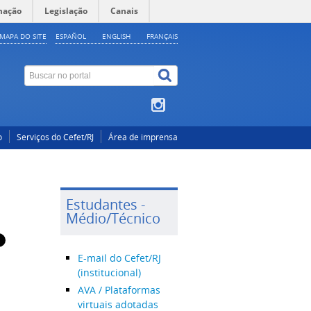
mação
Legislação
Canais
MAPA DO SITE
ESPAÑOL
ENGLISH
FRANÇAIS
o
Serviços do Cefet/RJ
Área de imprensa
Estudantes -
Médio/Técnico
E-mail do Cefet/RJ
(institucional)
AVA / Plataformas
virtuais adotadas