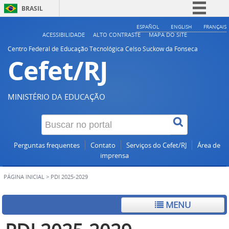
BRASIL
Simplifique!
ESPAÑOL
ENGLISH
FRANÇAIS
ACESSIBILIDADE
ALTO CONTRASTE
MAPA DO SITE
Comunica BR
Centro Federal de Educação Tecnológica Celso Suckow da Fonseca
Cefet/RJ
Participe
Acesso à informação
Legislação
MINISTÉRIO DA EDUCAÇÃO
Canais
Perguntas frequentes
Contato
Serviços do Cefet/RJ
Área de
imprensa
PÁGINA INICIAL
>
PDI 2025-2029
MENU