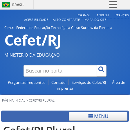
BRASIL
Simplifique!
ESPAÑOL
ENGLISH
FRANÇAIS
ACESSIBILIDADE
ALTO CONTRASTE
MAPA DO SITE
Comunica BR
Centro Federal de Educação Tecnológica Celso Suckow da Fonseca
Cefet/RJ
Participe
Acesso à informação
Legislação
MINISTÉRIO DA EDUCAÇÃO
Canais
Perguntas frequentes
Contato
Serviços do Cefet/RJ
Área de
imprensa
PÁGINA INICIAL
>
CEFET/RJ PLURAL
MENU