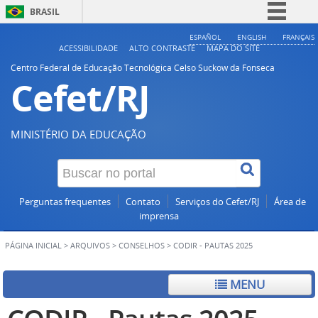
BRASIL
Simplifique!
ESPAÑOL
ENGLISH
FRANÇAIS
ACESSIBILIDADE
ALTO CONTRASTE
MAPA DO SITE
Comunica BR
Centro Federal de Educação Tecnológica Celso Suckow da Fonseca
Cefet/RJ
Participe
Acesso à informação
Legislação
MINISTÉRIO DA EDUCAÇÃO
Canais
Perguntas frequentes
Contato
Serviços do Cefet/RJ
Área de
imprensa
PÁGINA INICIAL
>
ARQUIVOS
>
CONSELHOS
>
CODIR - PAUTAS 2025
MENU