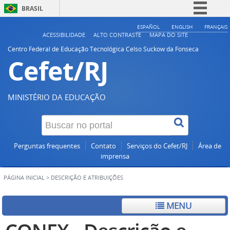
BRASIL
Simplifique!
ESPAÑOL
ENGLISH
FRANÇAIS
ACESSIBILIDADE
ALTO CONTRASTE
MAPA DO SITE
Comunica BR
Centro Federal de Educação Tecnológica Celso Suckow da Fonseca
Cefet/RJ
Participe
Acesso à informação
Legislação
MINISTÉRIO DA EDUCAÇÃO
Canais
Perguntas frequentes
Contato
Serviços do Cefet/RJ
Área de
imprensa
PÁGINA INICIAL
>
DESCRIÇÃO E ATRIBUIÇÕES
MENU